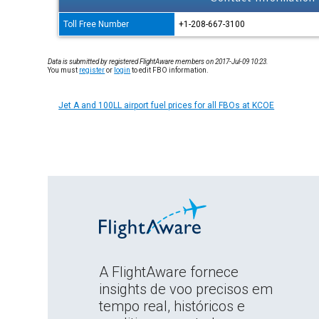
Toll Free Number
+1-208-667-3100
Data is submitted by registered FlightAware members on 2017-Jul-09 10:23.
You must
register
or
login
to edit FBO information.
Jet A and 100LL airport fuel prices for all FBOs at KCOE
A FlightAware fornece
insights de voo precisos em
tempo real, históricos e