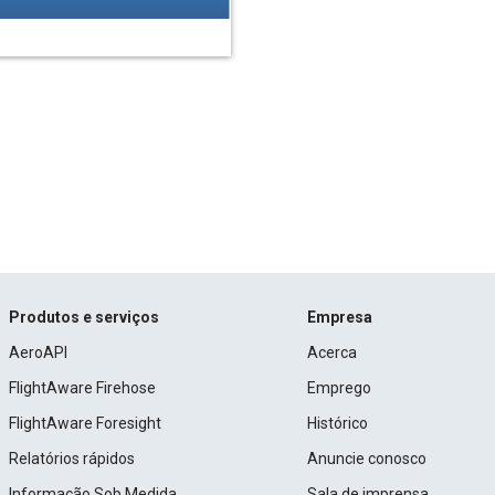
Produtos e serviços
Empresa
AeroAPI
Acerca
FlightAware Firehose
Emprego
FlightAware Foresight
Histórico
Relatórios rápidos
Anuncie conosco
Informação Sob Medida
Sala de imprensa