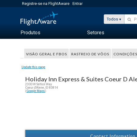
Registre-se na FlightAware
Entrar
Todos
Produtos
Setores
VISÃO GERAL E FBOS
RASTREIO DE VÔOS
CONDIÇÕES
Update this page
Holiday Inn Express & Suites Coeur D Ale
2300 W Seltice Way
Coeur d'Alene, ID 83814
(
Google Maps
)
Contact Information