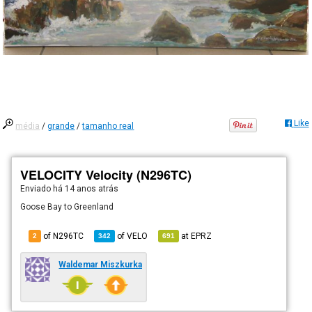
Like
média
/
grande
/
tamanho real
VELOCITY Velocity (N296TC)
Enviado há
14 anos atrás
Goose Bay to Greenland
of N296TC
of
VELO
at
EPRZ
2
342
691
Waldemar Miszkurka