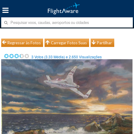
Regressar às Fotos
Carregar Fotos Suas
Partilhar
3
Votos (
3.33
Média) e
2.650
Visualizações