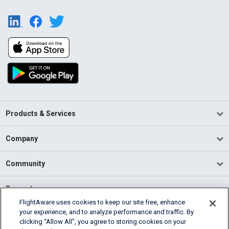
Products & Services
Company
Community
Support
FlightAware uses cookies to keep our site free, enhance
your experience, and to analyze performance and traffic. By
English (USA)
clicking “Allow All”, you agree to storing cookies on your
2026 FlightAware