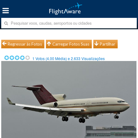
Regressar às Fotos
Carregar Fotos Suas
Partilhar
1
Votos (
4.00
Média) e
2.633
Visualizações