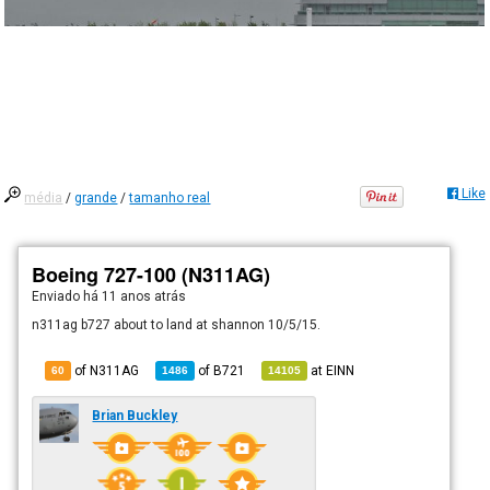
Like
média
/
grande
/
tamanho real
Boeing 727-100 (N311AG)
Enviado há
11 anos atrás
n311ag b727 about to land at shannon 10/5/15.
of N311AG
of
B721
at
EINN
60
1486
14105
Brian Buckley