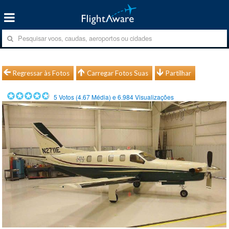
Regressar às Fotos
Carregar Fotos Suas
Partilhar
5
Votos (
4.67
Média) e
6.984
Visualizações