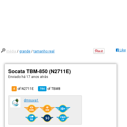
Like
média
/
grande
/
tamanho real
Socata TBM-850 (N2711E)
Enviado há
17 anos atrás
of N2711E
of
TBM8
4
784
dmsuva1