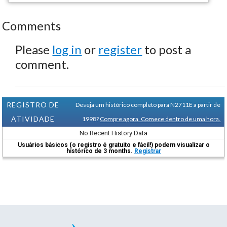
Comments
Please
log in
or
register
to post a
comment.
REGISTRO DE
Deseja um histórico completo para N2711E a partir de
ATIVIDADE
1998?
Compre agora. Comece dentro de uma hora.
No Recent History Data
Usuários básicos (o registro é gratuito e fácil!) podem visualizar o
histórico de 3 months.
Registrar