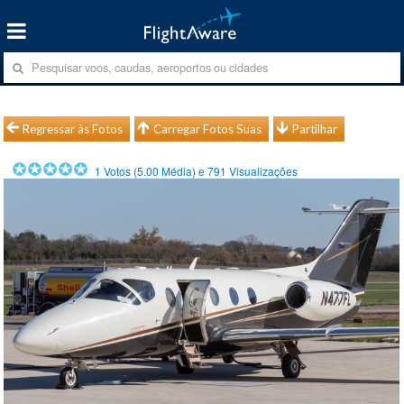
Regressar às Fotos
Carregar Fotos Suas
Partilhar
1
Votos (
5.00
Média) e
791
Visualizações