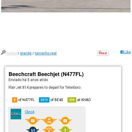
Like
média
/
grande
/
tamanho real
Beechcraft Beechjet (N477FL)
Enviado há
5 anos atrás
Flair Jet 814 prepares to depart for Teterboro.
of N477FL
of
BE40
at
KHAO
8
3273
399
Cbro4