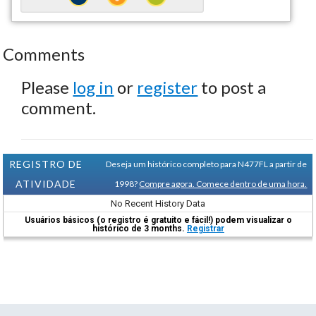
Comments
Please
log in
or
register
to post a
comment.
REGISTRO DE
Deseja um histórico completo para N477FL a partir de
ATIVIDADE
1998?
Compre agora. Comece dentro de uma hora.
No Recent History Data
Usuários básicos (o registro é gratuito e fácil!) podem visualizar o
histórico de 3 months.
Registrar