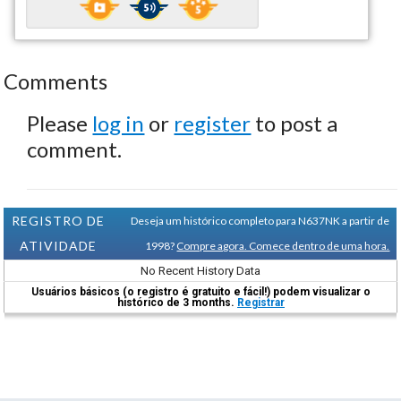
Comments
Please
log in
or
register
to post a
comment.
REGISTRO DE
Deseja um histórico completo para N637NK a partir de
ATIVIDADE
1998?
Compre agora. Comece dentro de uma hora.
No Recent History Data
Usuários básicos (o registro é gratuito e fácil!) podem visualizar o
histórico de 3 months.
Registrar