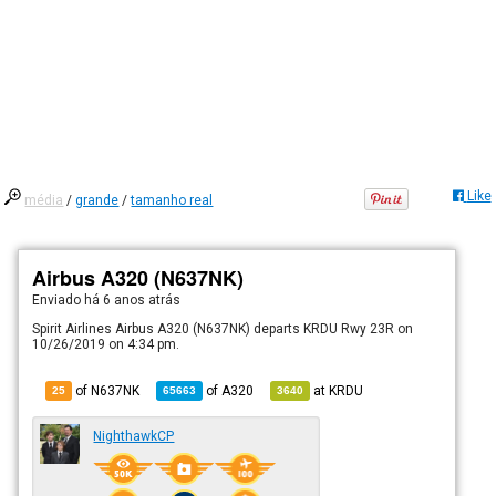
Like
média
/
grande
/
tamanho real
Airbus A320 (N637NK)
Enviado há
6 anos atrás
Spirit Airlines Airbus A320 (N637NK) departs KRDU Rwy 23R on
10/26/2019 on 4:34 pm.
of N637NK
of
A320
at
KRDU
25
65663
3640
NighthawkCP