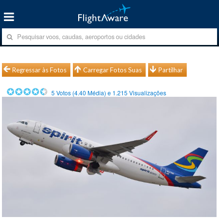
Regressar às Fotos
Carregar Fotos Suas
Partilhar
5
Votos (
4.40
Média) e
1.215
Visualizações