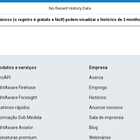
No Recent History Data
ásicos (o registro é gratuito e fácil!) podem visualizar o histórico de 3 month
odutos e serviços
Empresa
roAPI
Acerca
ightAware Firehose
Emprego
ightAware Foresight
Histórico
atórios rápidos
Anuncie conosco
formação Sob Medida
Sala de imprensa
ightAware Aviator
Blog
sinaturas premium
Webinários