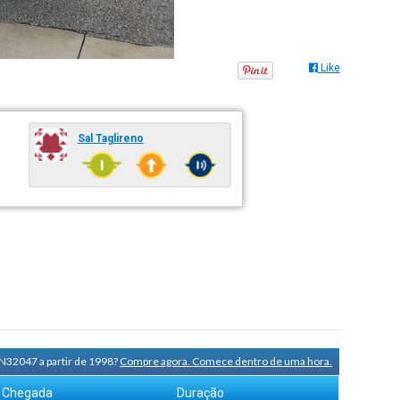
Like
Sal Taglireno
 N32047 a partir de 1998?
Compre agora. Comece dentro de uma hora.
Chegada
Duração