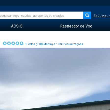
Esqueceu 
ADS-B
Rastreador de Vôo
1
Votos (
5.00
Média) e
1.633
Visualizações