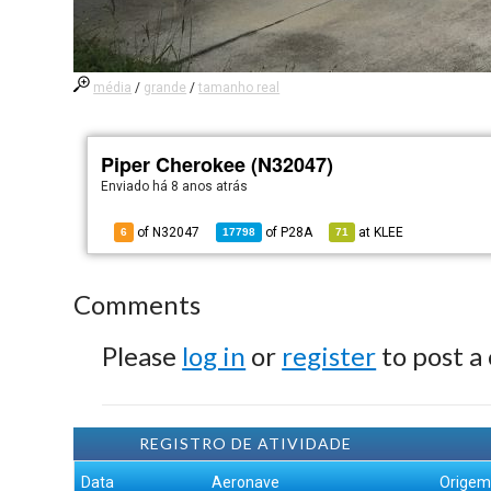
média
/
grande
/
tamanho real
Piper Cherokee (N32047)
Enviado há
8 anos atrás
of N32047
of
P28A
at
KLEE
6
17798
71
Comments
Please
log in
or
register
to post a
REGISTRO DE ATIVIDADE
Data
Aeronave
Orige