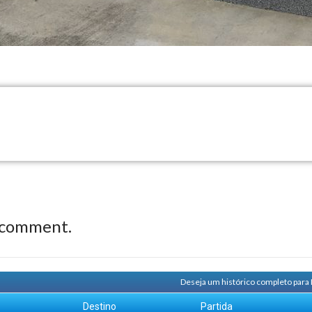
 comment.
Deseja um histórico completo para
m
Destino
Partida