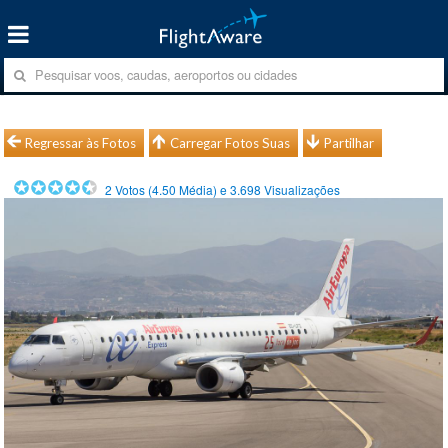
Regressar às Fotos
Carregar Fotos Suas
Partilhar
2
Votos (
4.50
Média) e
3.698
Visualizações