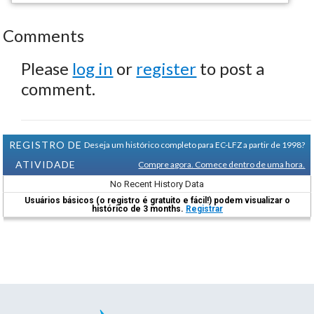
Comments
Please
log in
or
register
to post a
comment.
REGISTRO DE
Deseja um histórico completo para EC-LFZ a partir de 1998?
ATIVIDADE
Compre agora. Comece dentro de uma hora.
No Recent History Data
Usuários básicos (o registro é gratuito e fácil!) podem visualizar o
histórico de 3 months.
Registrar