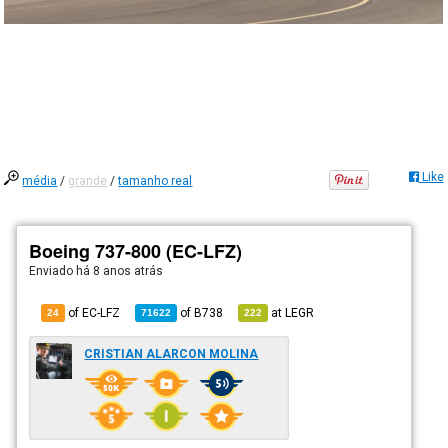
Like
média
/
grande
/
tamanho real
Boeing 737-800 (EC-LFZ)
Enviado há
8 anos atrás
of EC-LFZ
of
B738
at
LEGR
24
71622
222
CRISTIAN ALARCON MOLINA