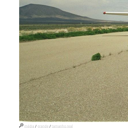
média
/
grande
/
tamanho real