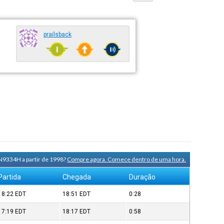
prailsback
N9334H a partir de 1998?
Compre agora. Comece dentro de uma hora.
Partida
Chegada
Duração
18:22
EDT
18:51
EDT
0:28
17:19
EDT
18:17
EDT
0:58