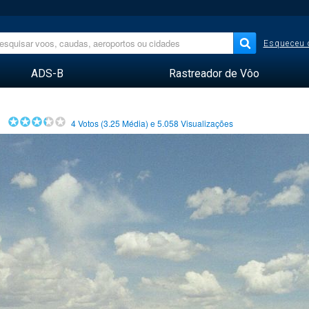
Esqueceu 
ADS-B
Rastreador de Vôo
4
Votos (
3.25
Média) e
5.058
Visualizações