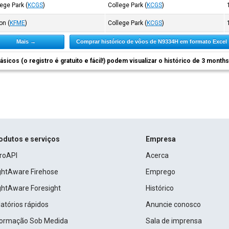
lege Park
(
KCGS
)
College Park
(
KCGS
)
ton
(
KFME
)
College Park
(
KCGS
)
Mais →
Comprar histórico de vôos de N9334H em formato Excel
ásicos (o registro é gratuito e fácil!) podem visualizar o histórico de 3 month
odutos e serviços
Empresa
roAPI
Acerca
ightAware Firehose
Emprego
ightAware Foresight
Histórico
atórios rápidos
Anuncie conosco
formação Sob Medida
Sala de imprensa