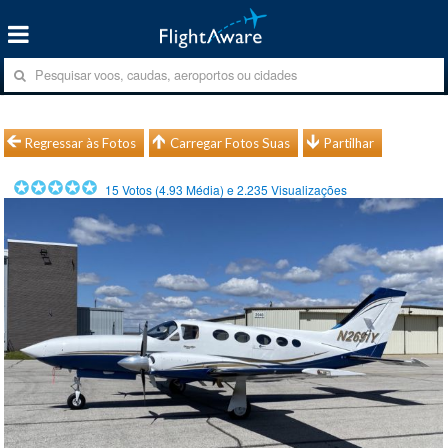
Regressar às Fotos
Carregar Fotos Suas
Partilhar
15
Votos (
4.93
Média) e
2.235
Visualizações