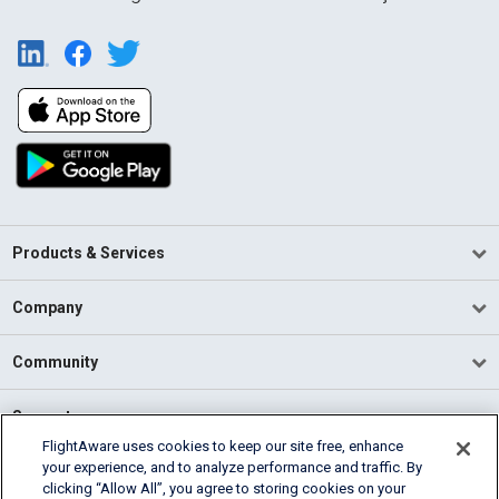
Products & Services
Company
Community
Support
FlightAware uses cookies to keep our site free, enhance
your experience, and to analyze performance and traffic. By
English (USA)
clicking “Allow All”, you agree to storing cookies on your
2026 FlightAware