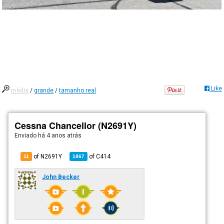
Like
média
/
grande
/
tamanho real
Cessna Chancellor (N2691Y)
Enviado há
4 anos atrás
of N2691Y
of
C414
11
1867
John Becker