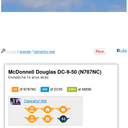
Like
média
/
grande
/
tamanho real
McDonnell Douglas DC-9-50 (N787NC)
Enviado há
16 anos atrás
of N787NC
of
DC95
at
KMSN
14
300
1054
Capwatts1986