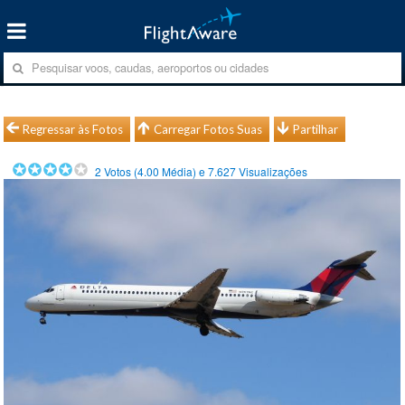
Regressar às Fotos
Carregar Fotos Suas
Partilhar
2
Votos (
4.00
Média) e
7.627
Visualizações