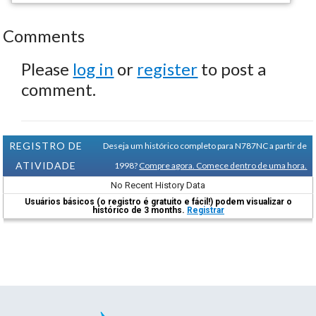
Comments
Please
log in
or
register
to post a
comment.
REGISTRO DE
Deseja um histórico completo para N787NC a partir de
ATIVIDADE
1998?
Compre agora. Comece dentro de uma hora.
No Recent History Data
Usuários básicos (o registro é gratuito e fácil!) podem visualizar o
histórico de 3 months.
Registrar