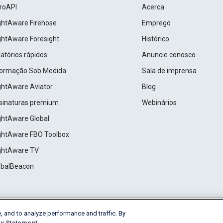
roAPI
Acerca
ightAware Firehose
Emprego
ightAware Foresight
Histórico
atórios rápidos
Anuncie conosco
formação Sob Medida
Sala de imprensa
ightAware Aviator
Blog
sinaturas premium
Webinários
ightAware Global
ightAware FBO Toolbox
ightAware TV
obalBeacon
, and to analyze performance and traffic. By
Cookie Settings
y Statement