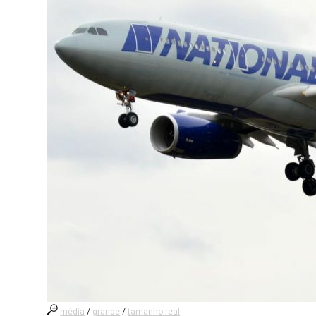
média
/
grande
/
tamanho real