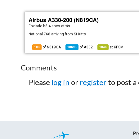
Airbus A330-200 (N819CA)
Enviado há
4 anos atrás
National 766 arriving from St Kitts
of N819CA
of
A332
at
KPSM
103
18698
1046
Comments
Please
log in
or
register
to post a
Pr