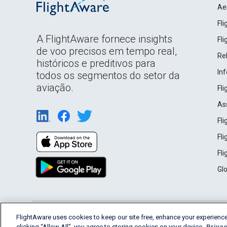
Ae
Fl
A FlightAware fornece insights
Fl
de voo precisos em tempo real,
Rel
históricos e preditivos para
In
todos os segmentos do setor da
aviação.
Fl
As
Fl
Fl
Fl
Gl
English (USA)
FlightAware uses cookies to keep our site free, enhance your experience
2026 FlightAware
Terms of Use
Privacy
clicking “Allow All”, you agree to storing cookies on your device.
Privac