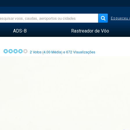
Esqueceu 
ADS-B
Rastreador de Vôo
2
Votos (
4.00
Média) e
672
Visualizações