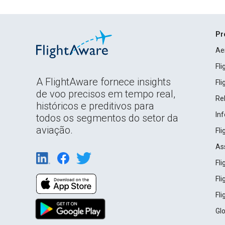
Pr
Ae
Fl
A FlightAware fornece insights
Fl
de voo precisos em tempo real,
Rel
históricos e preditivos para
In
todos os segmentos do setor da
aviação.
Fl
As
Fl
Fl
Fl
Gl