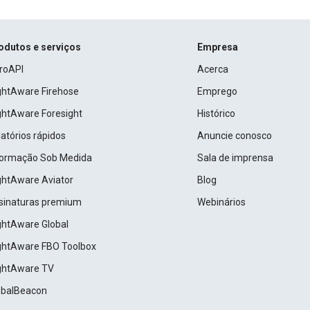
odutos e serviços
Empresa
roAPI
Acerca
ightAware Firehose
Emprego
ightAware Foresight
Histórico
atórios rápidos
Anuncie conosco
formação Sob Medida
Sala de imprensa
ightAware Aviator
Blog
sinaturas premium
Webinários
ightAware Global
ightAware FBO Toolbox
ightAware TV
obalBeacon