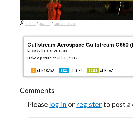
média
/
grande
/
tamanho real
Gulfstream Aerospace Gulfstream G650 
Enviado há
9 anos atrás
I take a picture on Jul 06, 2017.
of N1875A
of
GLF6
at
RJAA
5
3321
20113
Comments
Please
log in
or
register
to post a