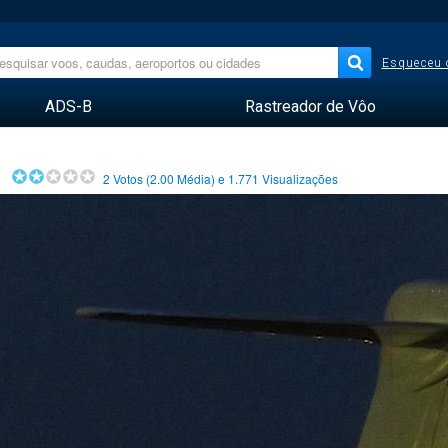
Esqueceu 
ADS-B
Rastreador de Vôo
2
Votos (
2.00
Média) e
1.771
Visualizações