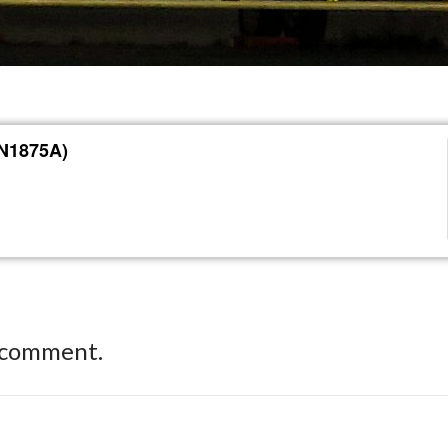
(N1875A)
 comment.