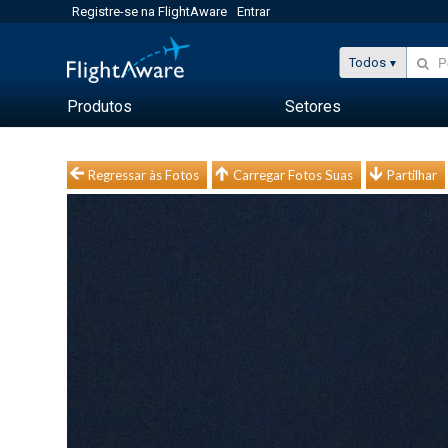
Registre-se na FlightAware
Entrar
Todos
Produtos
Setores
Regressar às Fotos
Carregar Fotos Suas
Partilhar