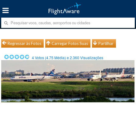
Regressar às Fotos
Carregar Fotos Suas
Partilhar
4
Votos (
4.75
Média) e
2.360
Visualizações