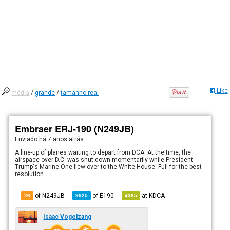
Like
média
/
grande
/
tamanho real
Embraer ERJ-190 (N249JB)
Enviado há
7 anos atrás
A line-up of planes waiting to depart from DCA. At the time, the
airspace over D.C. was shut down momentarily while President
Trump's Marine One flew over to the White House. Full for the best
resolution.
of N249JB
of
E190
at
KDCA
26
9925
4385
Isaac Vogelzang