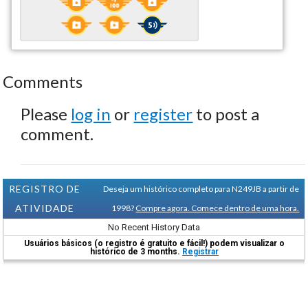
Comments
Please
log in
or
register
to post a
comment.
REGISTRO DE
Deseja um histórico completo para N249JB a partir de
ATIVIDADE
1998?
Compre agora. Comece dentro de uma hora.
No Recent History Data
Usuários básicos (o registro é gratuito e fácil!) podem visualizar o
histórico de 3 months.
Registrar