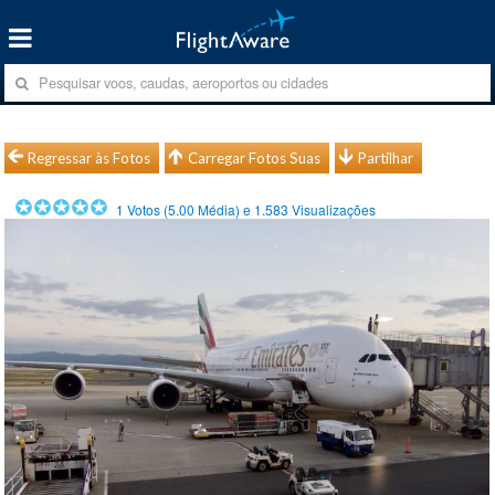
Regressar às Fotos
Carregar Fotos Suas
Partilhar
1
Votos (
5.00
Média) e
1.583
Visualizações