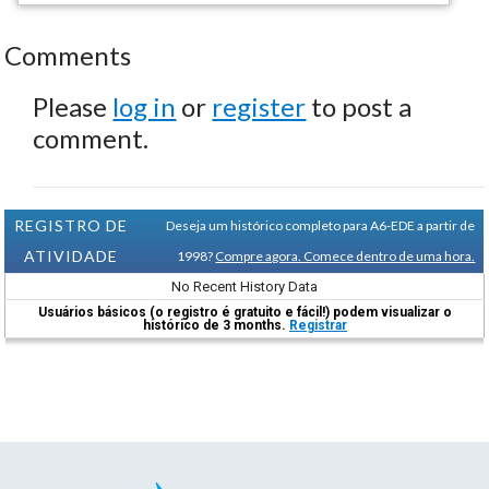
Comments
Please
log in
or
register
to post a
comment.
REGISTRO DE
Deseja um histórico completo para A6-EDE a partir de
ATIVIDADE
1998?
Compre agora. Comece dentro de uma hora.
No Recent History Data
Usuários básicos (o registro é gratuito e fácil!) podem visualizar o
histórico de 3 months.
Registrar