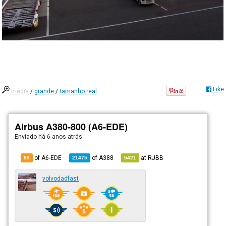
Like
média
/
grande
/
tamanho real
Airbus A380-800 (A6-EDE)
Enviado há
6 anos atrás
of A6-EDE
of
A388
at
RJBB
66
21475
5421
volvodadfast