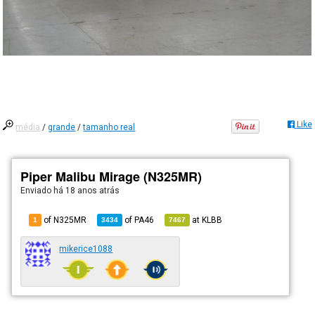
Like
média
/
grande
/
tamanho real
Piper Malibu Mirage (N325MR)
Enviado há
18 anos atrás
of N325MR
of
PA46
at
KLBB
1
3434
7467
mikerice1088