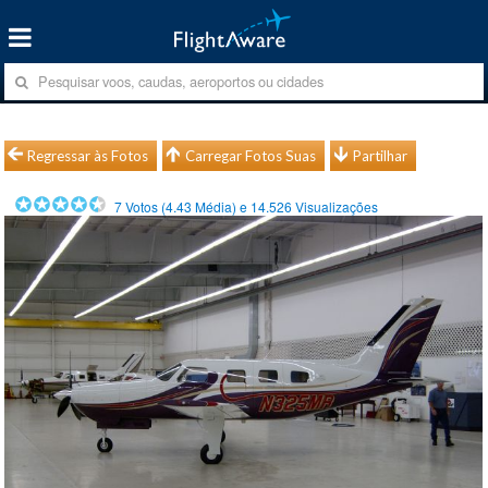
Regressar às Fotos
Carregar Fotos Suas
Partilhar
7
Votos (
4.43
Média) e
14.526
Visualizações