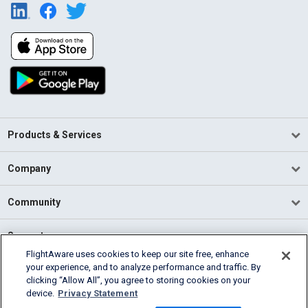
Products & Services
Company
Community
Support
FlightAware uses cookies to keep our site free, enhance
your experience, and to analyze performance and traffic. By
English (USA)
clicking “Allow All”, you agree to storing cookies on your
2026 FlightAware
device.
Privacy Statement
Terms of Use
Privacy
Cookie Settings