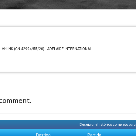
: VH-INK (CN 42994/55/20) - ADELAIDE INTERNATIONAL
 comment.
Deseja um histórico completo para
m
Destino
Partida