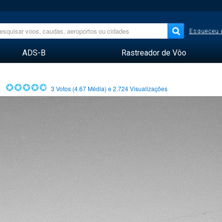
Esqueceu 
ADS-B
Rastreador de Vôo
3
Votos (
4.67
Média) e
2.724
Visualizações