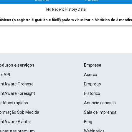
No Recent History Data
ásicos (o registro é gratuito e fácil!) podem visualizar o histórico de 3 month
odutos e serviços
Empresa
roAPI
Acerca
ightAware Firehose
Emprego
ightAware Foresight
Histórico
atórios rápidos
Anuncie conosco
formação Sob Medida
Sala de imprensa
ightAware Aviator
Blog
sinaturas premium
Webinários