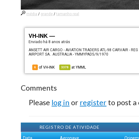
média
/
grande
/
tamanho real
VH-INK —
Enviado há
8 anos atrás
ANSETT AIR CARGO - AVIATION TRADERS ATL-98 CARVAIR - REG 
AIRPORT SA.. AUSTRALIA - YMMYPAD5/9/1970
of VH-INK
at
YMML
6
3378
Comments
Please
log in
or
register
to post a
REGISTRO DE ATIVIDADE
Data
Aeronave
Orige