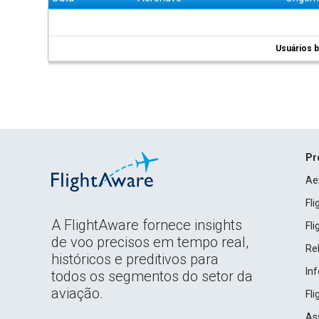
Usuários b
Pr
Ae
Fl
A FlightAware fornece insights
Fl
de voo precisos em tempo real,
Rel
históricos e preditivos para
In
todos os segmentos do setor da
aviação.
Fl
As