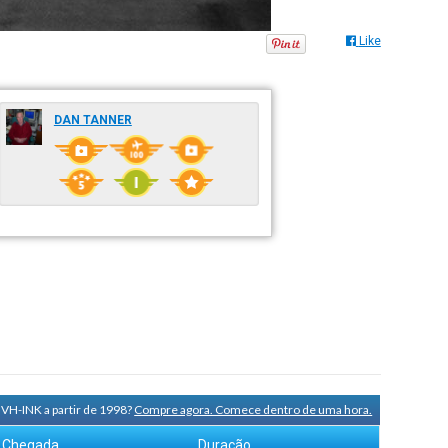
Like
DAN TANNER
 VH-INK a partir de 1998?
Compre agora. Comece dentro de uma hora.
Chegada
Duração