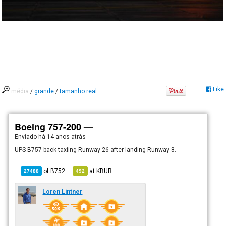
Like
média
/
grande
/
tamanho real
Boeing 757-200 —
Enviado há
14 anos atrás
UPS B757 back taxiing Runway 26 after landing Runway 8.
of
B752
at
KBUR
27488
492
Loren Lintner