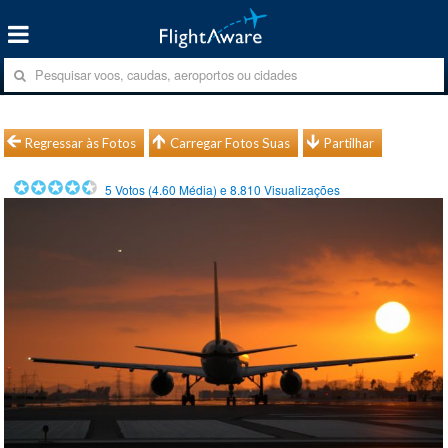
Regressar às Fotos
Carregar Fotos Suas
Partilhar
5
Votos (
4.60
Média) e
8.810
Visualizações