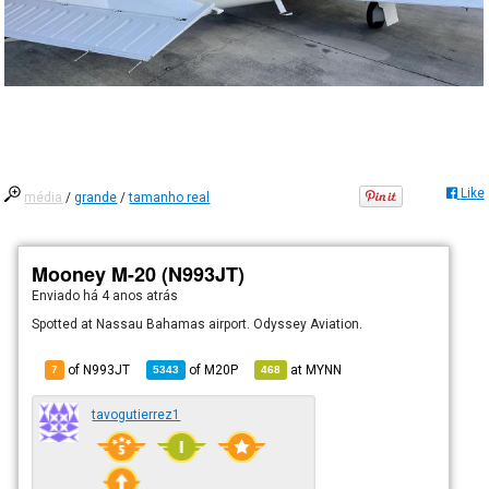
Like
média
/
grande
/
tamanho real
Mooney M-20 (N993JT)
Enviado há
4 anos atrás
Spotted at Nassau Bahamas airport. Odyssey Aviation.
of N993JT
of
M20P
at
MYNN
7
5343
468
tavogutierrez1