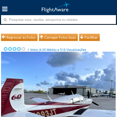
Regressar às Fotos
Carregar Fotos Suas
Partilhar
1
Votos (
4.00
Média) e
516
Visualizações