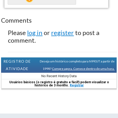
Comments
Please
log in
or
register
to post a
comment.
REGISTRO DE
Deseja um histórico completo para N993JT a partir de
ATIVIDADE
1998?
Compre agora. Comece dentro de uma hora.
No Recent History Data
Usuários básicos (o registro é gratuito e fácil!) podem visualizar o
histórico de 3 months.
Registrar