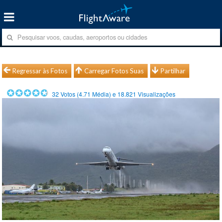
Regressar às Fotos
Carregar Fotos Suas
Partilhar
32
Votos (
4.71
Média) e
18.821
Visualizações