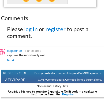
Comments
Please
log in
or
register
to post a
comment.
carpetshoe
11 anos atrás
captures the mood really well
Report
REGISTRO DE
Deseja um histórico completo para P4-MDG a partir de
ATIVIDADE
1998?
Compre agora. Comece dentro de uma hora.
No Recent History Data
Usuários básicos (o registro é gratuito e fácil!) podem visualizar o
histórico de 3 months.
Registrar