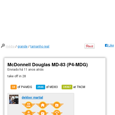
Like
média
/
grande
/
tamanho real
McDonnell Douglas MD-83 (P4-MDG)
Enviado há
11 anos atrás
take off in 28
of P4-MDG
of
MD83
at
TNCM
18
2946
19367
dekker martial