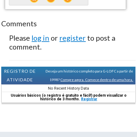
Comments
Please
log in
or
register
to post a
comment.
REGISTRO DE
Deseja um histórico completo para G-LOFC a partir de
ATIVIDADE
1998?
Compre agora. Comece dentro de uma hora.
No Recent History Data
Usuários básicos (o registro é gratuito e fácil!) podem visualizar o
histórico de 3 months.
Registrar