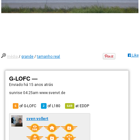
Like
média
/
grande
/
tamanho real
G-LOFC —
Enviado há
15 anos atrás
sunrise 04:25am www.svenvt.de
of G-LOFC
of
L180
at
EDDP
6
2
649
sven vollert