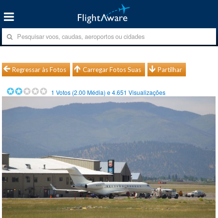
Regressar às Fotos
Carregar Fotos Suas
Partilhar
1
Votos (
2.00
Média) e
4.651
Visualizações