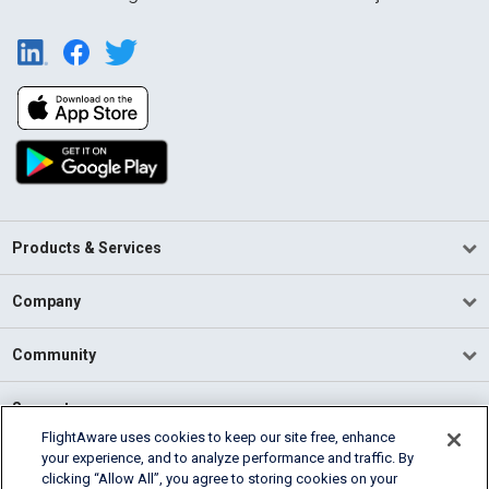
Products & Services
Company
Community
Support
FlightAware uses cookies to keep our site free, enhance
your experience, and to analyze performance and traffic. By
English (USA)
clicking “Allow All”, you agree to storing cookies on your
2026 FlightAware