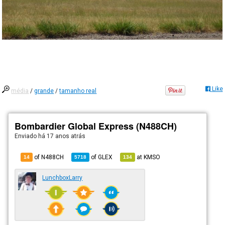
Like
média
/
grande
/
tamanho real
Bombardier Global Express (N488CH)
Enviado há
17 anos atrás
of N488CH
of
GLEX
at
KMSO
14
5718
134
LunchboxLarry