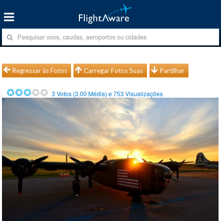
Regressar às Fotos
Carregar Fotos Suas
Partilhar
3
Votos (
3.00
Média) e
753
Visualizações