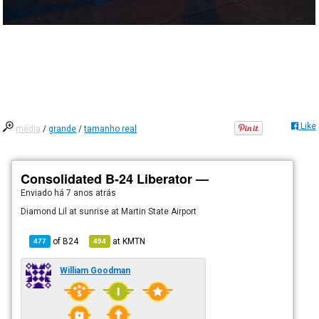
Like
média
/
grande
/
tamanho real
Consolidated B-24 Liberator —
Enviado há
7 anos atrás
Diamond Lil at sunrise at Martin State Airport
of
B24
at
KMTN
477
494
William Goodman