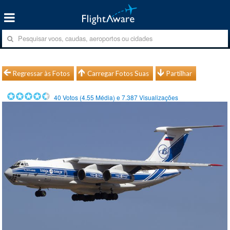
Regressar às Fotos
Carregar Fotos Suas
Partilhar
40
Votos (
4.55
Média) e
7.387
Visualizações