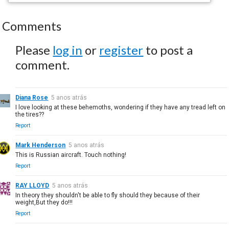
Comments
Please
log in
or
register
to post a
comment.
Diana Rose
5 anos atrás
I love looking at these behemoths, wondering if they have any tread left on
the tires??
Report
Mark Henderson
5 anos atrás
This is Russian aircraft. Touch nothing!
Report
RAY LLOYD
5 anos atrás
In theory they shouldn't be able to fly should they because of their
weight,But they do!!!
Report