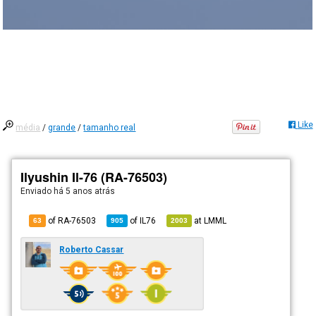
Like
média
/
grande
/
tamanho real
Ilyushin Il-76 (RA-76503)
Enviado há
5 anos atrás
of RA-76503
of
IL76
at
LMML
63
905
2003
Roberto Cassar