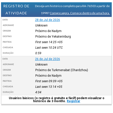
REGISTRO DE
Deseja um histórico completo para RA-76503 a partir de
ATIVIDADE
1998?
Compre agora. Comece dentro de uma hora.
28 de Jul de 2026
DATA
Unknown
AERONAVE
Próximo de Nadym
ORIGEM
Próximo de Yekaterinburg
DESTINO
First seen 14:25
+05
PARTIDA
Last seen 10:24
UTC
CHEGADA
0:59
DURAÇÃO
26 de Jul de 2026
DATA
Unknown
AERONAVE
Próximo de Turkmenabat (Chardzhou)
ORIGEM
Próximo de Nadym
DESTINO
First seen 09:09
+05
PARTIDA
Last seen 13:14
+05
CHEGADA
4:04
DURAÇÃO
Usuários básicos (o registro é gratuito e fácil!) podem visualizar o
histórico de 3 months.
Registrar