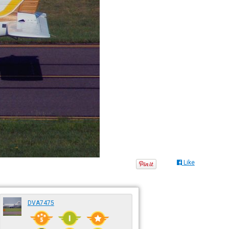
Like
DVA7475