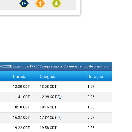
 N2222B a partir de 1998?
Compre agora. Comece dentro de uma hora.
Partida
Chegada
Duração
12:30
CDT
13:58
CDT
1:27
11:41
CDT
12:08
CDT
(
?
)
0:26
18:10
CDT
19:16
CDT
1:05
16:37
CDT
17:34
CDT
(
?
)
0:57
19:22
CDT
19:58
CDT
0:35