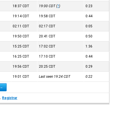
18:37
CDT
19:00
CDT
(
?
)
0:23
19:14
CDT
19:58
CDT
0:44
02:11
CDT
02:17
CDT
0:05
19:50
CDT
20:41
CDT
0:50
15:25
CDT
17:02
CDT
1:36
16:25
CDT
17:10
CDT
0:44
19:56
CDT
20:25
CDT
0:29
19:01
CDT
Last seen 19:24
CDT
0:22
 →
s.
Registrar