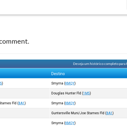
 comment.
Deseja um histórico completo para
Destino
5
)
Smyrna
(
KMQY
)
Douglas Hunter Fld
(
1M5
)
Starnes Fld
(
8A1
)
Smyrna
(
KMQY
)
Guntersville Muni/Joe Starnes Fld
(
8A1
)
Smyrna
(
KMQY
)