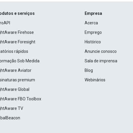
odutos e serviços
Empresa
roAPI
Acerca
ightAware Firehose
Emprego
ightAware Foresight
Histórico
atórios rápidos
Anuncie conosco
formação Sob Medida
Sala de imprensa
ightAware Aviator
Blog
sinaturas premium
Webinários
ightAware Global
ightAware FBO Toolbox
ightAware TV
obalBeacon