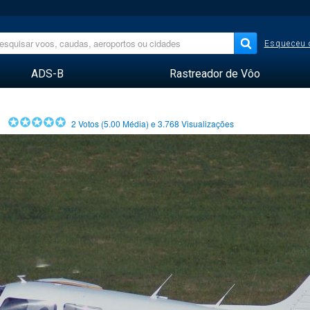
Esqueceu 
ADS-B
Rastreador de Vôo
2
Votos (
5.00
Média) e
3.768
Visualizações