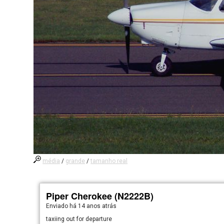
média
/
grande
/
tamanho real
Piper Cherokee (N2222B)
Enviado há
14 anos atrás
taxiing out for departure