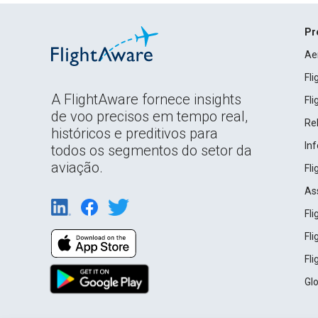
Pr
Ae
Fl
A FlightAware fornece insights
Fl
de voo precisos em tempo real,
Rel
históricos e preditivos para
In
todos os segmentos do setor da
aviação.
Fl
As
Fl
Fl
Fl
Gl