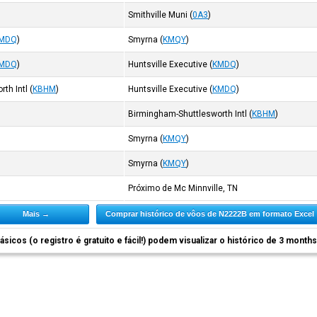
Smithville Muni
(
0A3
)
MDQ
)
Smyrna
(
KMQY
)
MDQ
)
Huntsville Executive
(
KMDQ
)
th Intl
(
KBHM
)
Huntsville Executive
(
KMDQ
)
Birmingham-Shuttlesworth Intl
(
KBHM
)
Smyrna
(
KMQY
)
Smyrna
(
KMQY
)
Próximo de Mc Minnville, TN
Mais →
Comprar histórico de vôos de N2222B em formato Excel
ásicos (o registro é gratuito e fácil!) podem visualizar o histórico de 3 month