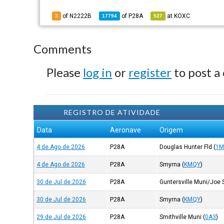
of N2222B
of
P28A
at
KOXC
3
17794
527
Comments
Please
log in
or
register
to post a
REGISTRO DE ATIVIDADE
Data
Aeronave
Origem
4 de Ago de 2026
P28A
Douglas Hunter Fld
(
1M
4 de Ago de 2026
P28A
Smyrna
(
KMQY
)
30 de Jul de 2026
P28A
Guntersville Muni/Joe 
30 de Jul de 2026
P28A
Smyrna
(
KMQY
)
29 de Jul de 2026
P28A
Smithville Muni
(
0A3
)