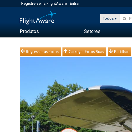
Registre-se na FlightAware
Entrar
Todos
Produtos
Setores
Regressar às Fotos
Carregar Fotos Suas
Partilhar