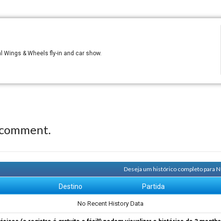
al Wings & Wheels fly-in and car show.
 comment.
Deseja um histórico completo para N
m
Destino
Partida
No Recent History Data