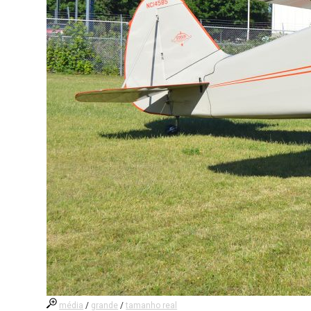
média
/
grande
/
tamanho real