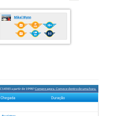
Mikel Wynn
C14585 a partir de 1998?
Compre agora. Comece dentro de uma hora.
Chegada
Duração