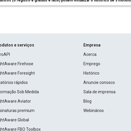
ásicos (o registro é gratuito e fácil!) podem visualizar o histórico de 3 month
odutos e serviços
Empresa
roAPI
Acerca
ightAware Firehose
Emprego
ightAware Foresight
Histórico
atórios rápidos
Anuncie conosco
formação Sob Medida
Sala de imprensa
ightAware Aviator
Blog
sinaturas premium
Webinários
ightAware Global
ightAware FBO Toolbox