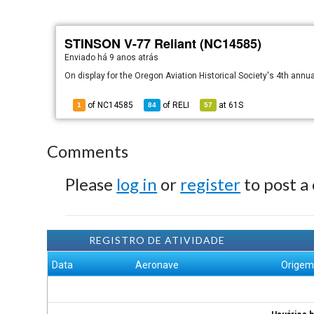
STINSON V-77 Reliant (NC14585)
Enviado há
9 anos atrás
On display for the Oregon Aviation Historical Society's 4th annu
of NC14585
of
RELI
at
61S
1
84
57
Comments
Please
log in
or
register
to post a
REGISTRO DE ATIVIDADE
Data
Aeronave
Orige