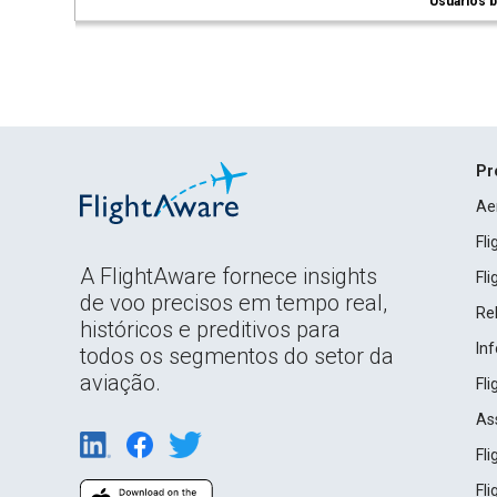
Usuários b
Pr
Ae
Fl
A FlightAware fornece insights
Fl
de voo precisos em tempo real,
Rel
históricos e preditivos para
In
todos os segmentos do setor da
aviação.
Fl
As
Fl
Fl