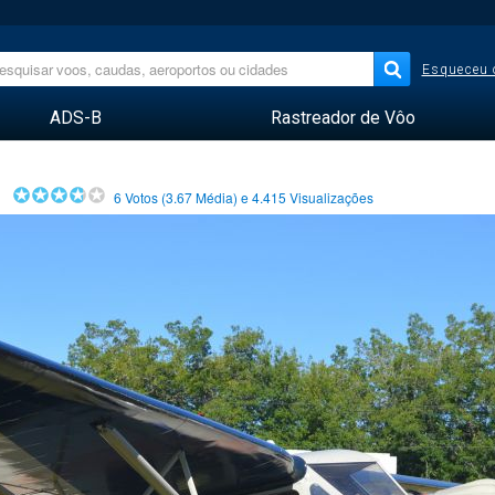
Esqueceu 
ADS-B
Rastreador de Vôo
6
Votos (
3.67
Média) e
4.415
Visualizações