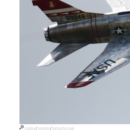
média
/
grande
/
tamanho real