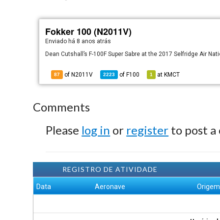
Fokker 100 (N2011V)
Enviado há
8 anos atrás
Dean Cutshall’s F-100F Super Sabre at the 2017 Selfridge Air Na
of N2011V
of
F100
at
KMCT
87
2223
1
Comments
Please
log in
or
register
to post a
REGISTRO DE ATIVIDADE
Data
Aeronave
Orige