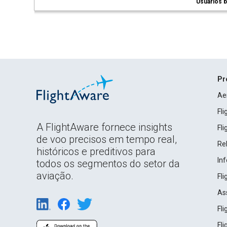
Usuários b
Pr
Ae
Fl
A FlightAware fornece insights
Fl
de voo precisos em tempo real,
Rel
históricos e preditivos para
In
todos os segmentos do setor da
aviação.
Fl
As
Fl
Fl