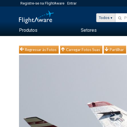
Registre-se na FlightAware
Entrar
Todos
Produtos
Setores
Regressar às Fotos
Carregar Fotos Suas
Partilhar