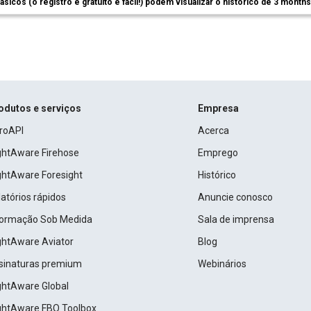
ásicos (o registro é gratuito e fácil!) podem visualizar o histórico de 3 month
odutos e serviços
Empresa
roAPI
Acerca
ightAware Firehose
Emprego
ightAware Foresight
Histórico
atórios rápidos
Anuncie conosco
formação Sob Medida
Sala de imprensa
ightAware Aviator
Blog
sinaturas premium
Webinários
ightAware Global
ightAware FBO Toolbox