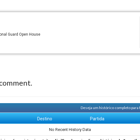
tional Guard Open House
 comment.
Deseja um histórico completo para
m
Destino
Partida
No Recent History Data