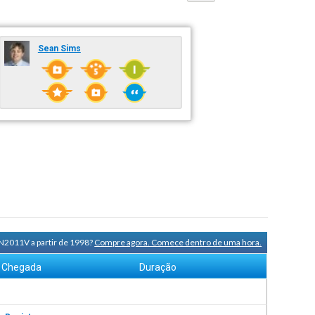
Sean Sims
 N2011V a partir de 1998?
Compre agora. Comece dentro de uma hora.
Chegada
Duração