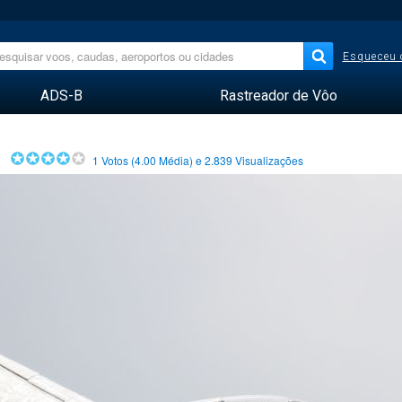
Esqueceu 
ADS-B
Rastreador de Vôo
1
Votos (
4.00
Média) e
2.839
Visualizações