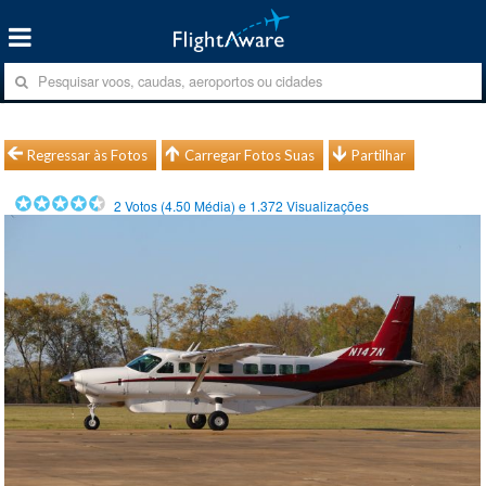
Regressar às Fotos
Carregar Fotos Suas
Partilhar
2
Votos (
4.50
Média) e
1.372
Visualizações