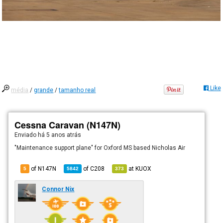
Like
média
/
grande
/
tamanho real
Cessna Caravan (N147N)
Enviado há
5 anos atrás
"Maintenance support plane" for Oxford MS based Nicholas Air
of N147N
of
C208
at
KUOX
5
5842
373
Connor Nix