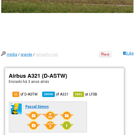
Like
média
/
grande
/
tamanho real
Airbus A321 (D-ASTW)
Enviado há
3 anos atrás
of D-ASTW
of
A321
at
LFSB
11
28058
1841
Pascal Simon