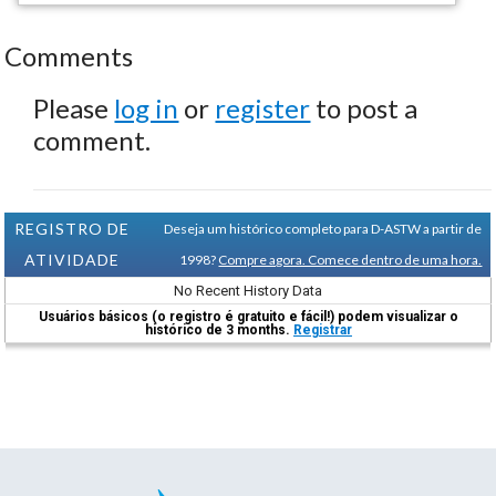
Comments
Please
log in
or
register
to post a
comment.
REGISTRO DE
Deseja um histórico completo para D-ASTW a partir de
ATIVIDADE
1998?
Compre agora. Comece dentro de uma hora.
No Recent History Data
Usuários básicos (o registro é gratuito e fácil!) podem visualizar o
histórico de 3 months.
Registrar