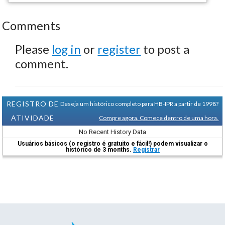
Comments
Please
log in
or
register
to post a
comment.
REGISTRO DE
Deseja um histórico completo para HB-IPR a partir de 1998?
ATIVIDADE
Compre agora. Comece dentro de uma hora.
No Recent History Data
Usuários básicos (o registro é gratuito e fácil!) podem visualizar o
histórico de 3 months.
Registrar