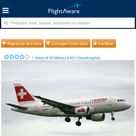
Regressar às Fotos
Carregar Fotos Suas
Partilhar
1
Votos (
4.00
Média) e
431
Visualizações