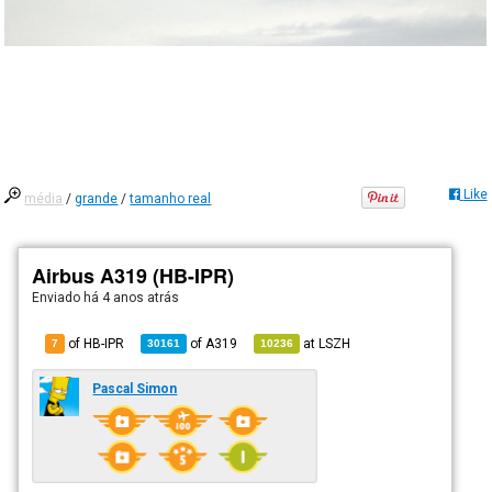
Like
média
/
grande
/
tamanho real
Airbus A319 (HB-IPR)
Enviado há
4 anos atrás
of HB-IPR
of
A319
at
LSZH
7
30161
10236
Pascal Simon