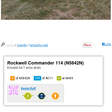
Like
média
/
grande
/
tamanho real
Rockwell Commander 114 (N5842N)
Enviado há
7 anos atrás
of N5842N
of
AC11
at
NH69
4
773
6
Kevin Roll