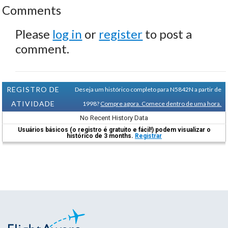
Comments
Please
log in
or
register
to post a
comment.
REGISTRO DE
Deseja um histórico completo para N5842N a partir de
ATIVIDADE
1998?
Compre agora. Comece dentro de uma hora.
No Recent History Data
Usuários básicos (o registro é gratuito e fácil!) podem visualizar o
histórico de 3 months.
Registrar