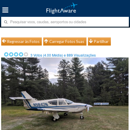
Regressar às Fotos
Carregar Fotos Suas
Partilhar
3
Votos (
4.00
Média) e
889
Visualizações