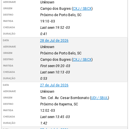
Unknown
AERONAVE
Campo dos Bugres
(
CXJ / SBCX
)
ORIGEM
Próximo de Porto Belo, SC
DESTINO
19:10
-03
PARTIDA
Last seen 19:52
-03
CHEGADA
0:41
DURAÇÃO
28 de Jul de 2026
DATA
Unknown
AERONAVE
Próximo de Porto Belo, SC
ORIGEM
Campo dos Bugres
(
CXJ / SBCX
)
DESTINO
First seen 09:20
-03
PARTIDA
Last seen 10:13
-03
CHEGADA
0:53
DURAÇÃO
27 de Jul de 2026
DATA
Unknown
AERONAVE
Ten. Cel. Av. Cesar Bombonato
(
UDI / SBUL
)
ORIGEM
Próximo de Itapema, SC
DESTINO
12:02
-03
PARTIDA
Last seen 13:45
-03
CHEGADA
1:42
DURAÇÃO