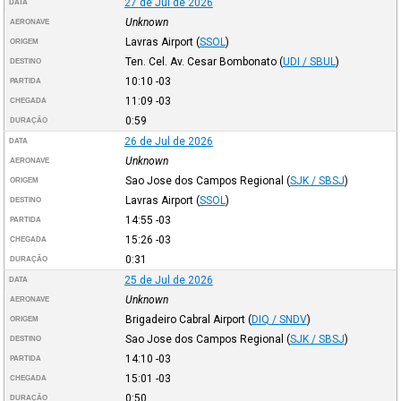
27 de Jul de 2026
DATA
Unknown
AERONAVE
Lavras Airport
(
SSOL
)
ORIGEM
Ten. Cel. Av. Cesar Bombonato
(
UDI / SBUL
)
DESTINO
10:10
-03
PARTIDA
11:09
-03
CHEGADA
0:59
DURAÇÃO
26 de Jul de 2026
DATA
Unknown
AERONAVE
Sao Jose dos Campos Regional
(
SJK / SBSJ
)
ORIGEM
Lavras Airport
(
SSOL
)
DESTINO
14:55
-03
PARTIDA
15:26
-03
CHEGADA
0:31
DURAÇÃO
25 de Jul de 2026
DATA
Unknown
AERONAVE
Brigadeiro Cabral Airport
(
DIQ / SNDV
)
ORIGEM
Sao Jose dos Campos Regional
(
SJK / SBSJ
)
DESTINO
14:10
-03
PARTIDA
15:01
-03
CHEGADA
0:50
DURAÇÃO