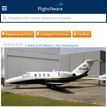
Regressar às Fotos
Carregar Fotos Suas
Partilhar
0
Votos (
0.00
Média) e
195
Visualizações