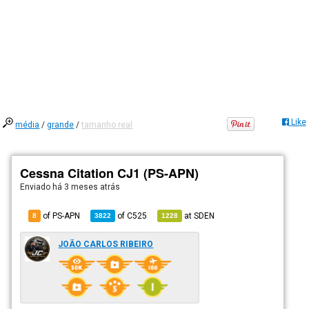
Like
média
/
grande
/
tamanho real
Cessna Citation CJ1 (PS-APN)
Enviado há
3 meses atrás
of PS-APN
of
C525
at
SDEN
8
3822
1228
JOÃO CARLOS RIBEIRO