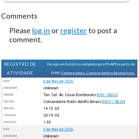
Comments
Please
log in
or
register
to post a
comment.
REGISTRO DE
Deseja um histórico completo para PS-APN a partir de
ATIVIDADE
1998?
Compre agora. Comece dentro de uma hora.
6 de Ago de 2026
DATA
Unknown
AERONAVE
Ten. Cel. Av. Cesar Bombonato
(
UDI / SBUL
)
ORIGEM
Comandante Rolim Adolfo Amaro
(
QDV / SBJD
)
DESTINO
19:15
-03
PARTIDA
20:19
-03
CHEGADA
1:03
DURAÇÃO
3 de Ago de 2026
DATA
Unknown
AERONAVE