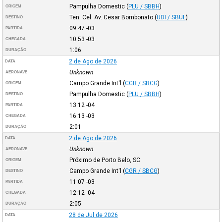
Pampulha Domestic
(
PLU / SBBH
)
ORIGEM
Ten. Cel. Av. Cesar Bombonato
(
UDI / SBUL
)
DESTINO
09:47
-03
PARTIDA
10:53
-03
CHEGADA
1:06
DURAÇÃO
2 de Ago de 2026
DATA
Unknown
AERONAVE
Campo Grande Int'l
(
CGR / SBCG
)
ORIGEM
Pampulha Domestic
(
PLU / SBBH
)
DESTINO
13:12
-04
PARTIDA
16:13
-03
CHEGADA
2:01
DURAÇÃO
2 de Ago de 2026
DATA
Unknown
AERONAVE
Próximo de Porto Belo, SC
ORIGEM
Campo Grande Int'l
(
CGR / SBCG
)
DESTINO
11:07
-03
PARTIDA
12:12
-04
CHEGADA
2:05
DURAÇÃO
28 de Jul de 2026
DATA