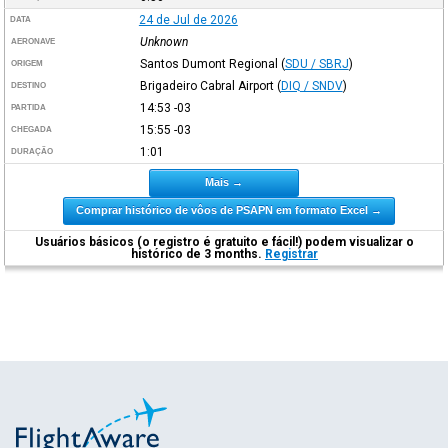
24 de Jul de 2026
DATA
Unknown
AERONAVE
Santos Dumont Regional
(
SDU / SBRJ
)
ORIGEM
Brigadeiro Cabral Airport
(
DIQ / SNDV
)
DESTINO
14:53
-03
PARTIDA
15:55
-03
CHEGADA
1:01
DURAÇÃO
Mais →
Comprar histórico de vôos de PSAPN em formato Excel →
Usuários básicos (o registro é gratuito e fácil!) podem visualizar o
histórico de 3 months.
Registrar