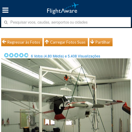
Regressar às Fotos
Carregar Fotos Suas
Partilhar
6
Votos (
4.80
Média) e
5.408
Visualizações