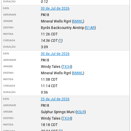
0:12
DURAÇÃO
30 de Jul de 2026
DATA
PA18
AERONAVE
Mineral Wells Rgnl
(
KMWL
)
ORIGEM
Byrds Backcountry Airstrip
(
51AR
)
DESTINO
11:26
CDT
PARTIDA
14:36
CDT
(
?
)
CHEGADA
3:09
DURAÇÃO
30 de Jul de 2026
DATA
PA18
AERONAVE
Windy Tales
(
TX34
)
ORIGEM
Mineral Wells Rgnl
(
KMWL
)
DESTINO
11:08
CDT
PARTIDA
11:14
CDT
CHEGADA
0:06
DURAÇÃO
25 de Jul de 2026
DATA
PA18
AERONAVE
Sulphur Springs Muni
(
KSLR
)
ORIGEM
Windy Tales
(
TX34
)
DESTINO
18:18
CDT
PARTIDA