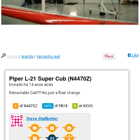
Like
média
/
grande
/
tamanho real
Piper L-21 Super Cub (N4470Z)
Enviado há
14 anos atrás
Retractable Cub??? No just a float change.
of N4470Z
of
PA18
at
KXVG
4
1471
8
Steve Shallbetter