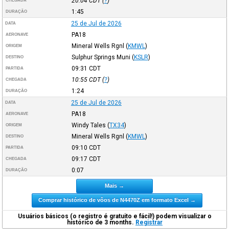
20:04
CDT
(
?
)
CHEGADA
1:45
DURAÇÃO
25 de Jul de 2026
DATA
PA18
AERONAVE
Mineral Wells Rgnl
(
KMWL
)
ORIGEM
Sulphur Springs Muni
(
KSLR
)
DESTINO
09:31
CDT
PARTIDA
10:55
CDT
(
?
)
CHEGADA
1:24
DURAÇÃO
25 de Jul de 2026
DATA
PA18
AERONAVE
Windy Tales
(
TX34
)
ORIGEM
Mineral Wells Rgnl
(
KMWL
)
DESTINO
09:10
CDT
PARTIDA
09:17
CDT
CHEGADA
0:07
DURAÇÃO
Mais →
Comprar histórico de vôos de N4470Z em formato Excel →
Usuários básicos (o registro é gratuito e fácil!) podem visualizar o
histórico de 3 months.
Registrar