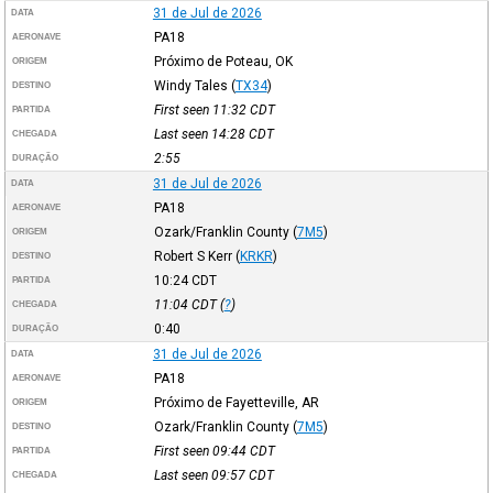
31 de Jul de 2026
DATA
PA18
AERONAVE
Próximo de Poteau, OK
ORIGEM
Windy Tales
(
TX34
)
DESTINO
First seen 11:32
CDT
PARTIDA
Last seen 14:28
CDT
CHEGADA
2:55
DURAÇÃO
31 de Jul de 2026
DATA
PA18
AERONAVE
Ozark/Franklin County
(
7M5
)
ORIGEM
Robert S Kerr
(
KRKR
)
DESTINO
10:24
CDT
PARTIDA
11:04
CDT
(
?
)
CHEGADA
0:40
DURAÇÃO
31 de Jul de 2026
DATA
PA18
AERONAVE
Próximo de Fayetteville, AR
ORIGEM
Ozark/Franklin County
(
7M5
)
DESTINO
First seen 09:44
CDT
PARTIDA
Last seen 09:57
CDT
CHEGADA