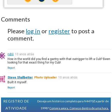
Comments
Please
log in
or
register
to post a
comment.
ndrii
10 anos atrás
How in the world did you find a gantry with that outrigger to lift a Cub? Been
looking for that exact thing for my Cub!
Report
Steve Shallbetter
Photo Uploader
10 anos atrás
Built it myself.
Report
REGISTRO DE
Deseja um histórico completo para N4470Z a partir de
ATIVIDADE
1998?
Compre agora. Comece dentro de uma hora.