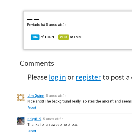
— —
Enviado há
5 anos atrás
of
TORN
at
LMML
104
2003
Comments
Please
log in
or
register
to post a
Jim Quinn
5 anos atrás
Nice shot! The background really isolates the aircraft and seems
Report
ricky819
5 anos atrás
Thanks for an awesome photo.
Report