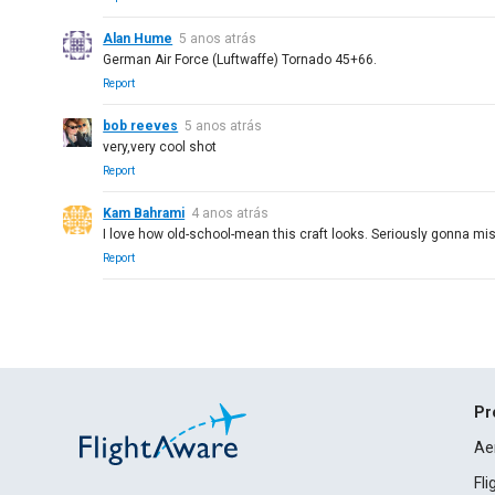
Alan Hume
5 anos atrás
German Air Force (Luftwaffe) Tornado 45+66.
Report
bob reeves
5 anos atrás
very,very cool shot
Report
Kam Bahrami
4 anos atrás
I love how old-school-mean this craft looks. Seriously gonna mis
Report
Pr
Ae
Fl