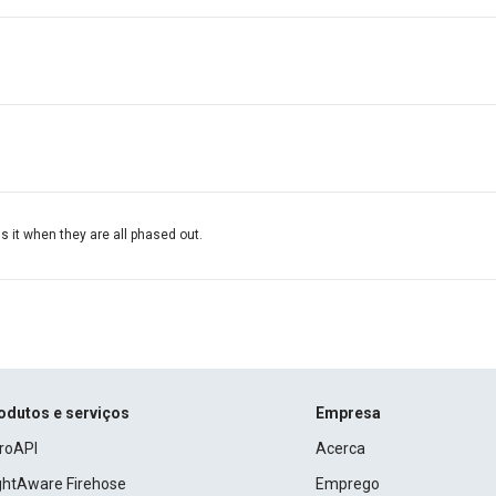
s it when they are all phased out.
odutos e serviços
Empresa
roAPI
Acerca
ightAware Firehose
Emprego