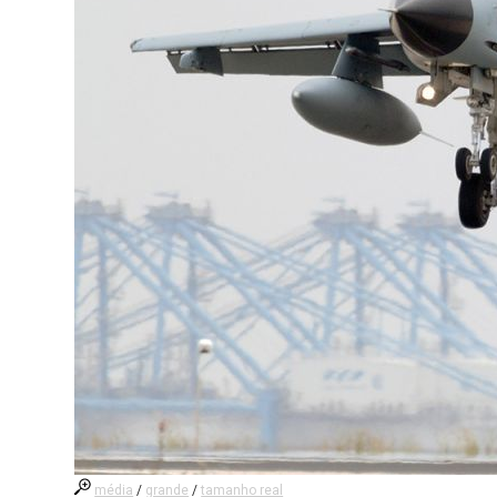
média
/
grande
/
tamanho real