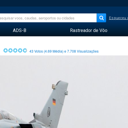
Esqueceu 
ADS-B
Rastreador de Vôo
43
Votos (
4.69
Média) e
7.708
Visualizações