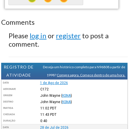
Comments
Please
log in
or
register
to post a
comment.
REGISTRO DE
Deseja um histórico completo para N96808 a partir de
ATIVIDADE
1998?
Compre agora. Comece dentro de uma hora.
1 de Ago de 2026
DATA
C172
AERONAVE
John Wayne
(
KSNA
)
ORIGEM
John Wayne
(
KSNA
)
DESTINO
11:02
PDT
PARTIDA
11:43
PDT
CHEGADA
0:40
DURAÇÃO
28 de Jul de 2026
DATA