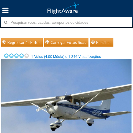
Regressar às Fotos
Carregar Fotos Suas
Partilhar
1
Votos (
4.00
Média) e
1.246
Visualizações