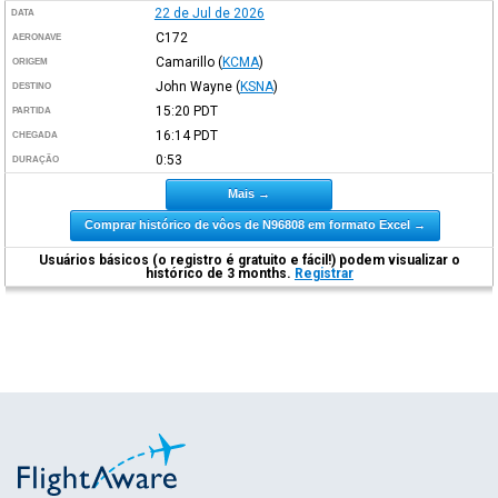
22 de Jul de 2026
DATA
C172
AERONAVE
Camarillo
(
KCMA
)
ORIGEM
John Wayne
(
KSNA
)
DESTINO
15:20
PDT
PARTIDA
16:14
PDT
CHEGADA
0:53
DURAÇÃO
Mais →
Comprar histórico de vôos de N96808 em formato Excel →
Usuários básicos (o registro é gratuito e fácil!) podem visualizar o
histórico de 3 months.
Registrar