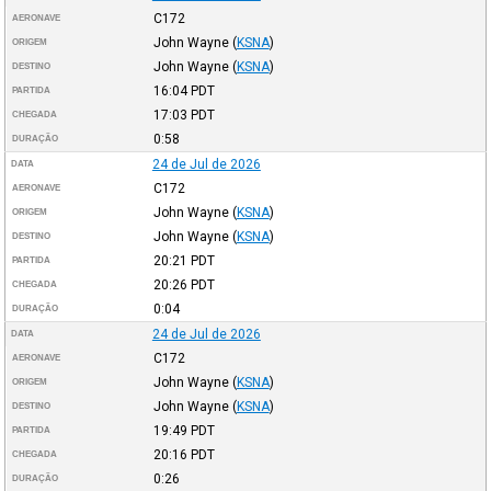
C172
AERONAVE
John Wayne
(
KSNA
)
ORIGEM
John Wayne
(
KSNA
)
DESTINO
16:04
PDT
PARTIDA
17:03
PDT
CHEGADA
0:58
DURAÇÃO
24 de Jul de 2026
DATA
C172
AERONAVE
John Wayne
(
KSNA
)
ORIGEM
John Wayne
(
KSNA
)
DESTINO
20:21
PDT
PARTIDA
20:26
PDT
CHEGADA
0:04
DURAÇÃO
24 de Jul de 2026
DATA
C172
AERONAVE
John Wayne
(
KSNA
)
ORIGEM
John Wayne
(
KSNA
)
DESTINO
19:49
PDT
PARTIDA
20:16
PDT
CHEGADA
0:26
DURAÇÃO