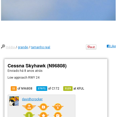
Like
média
/
grande
/
tamanho real
Cessna Skyhawk (N96808)
Enviado há
8 anos atrás
Low approach RWY 24
of N96808
of
C172
at
KFUL
11
27071
3129
davidhcrocker