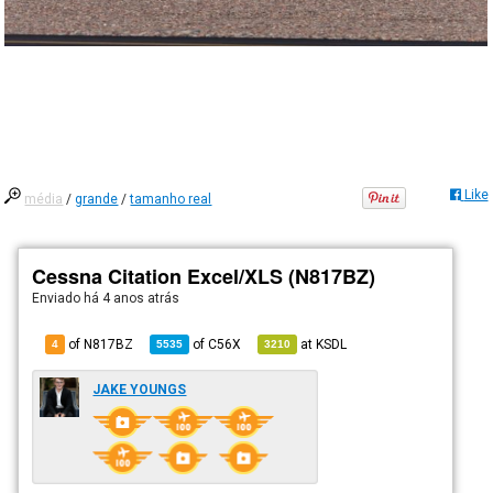
Like
média
/
grande
/
tamanho real
Cessna Citation Excel/XLS (N817BZ)
Enviado há
4 anos atrás
of N817BZ
of
C56X
at
KSDL
4
5535
3210
JAKE YOUNGS