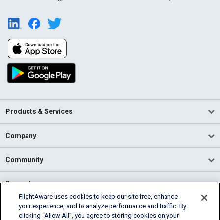
Products & Services
Company
Community
Support
FlightAware uses cookies to keep our site free, enhance
your experience, and to analyze performance and traffic. By
English (USA)
clicking “Allow All”, you agree to storing cookies on your
2026 FlightAware