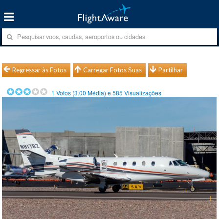
Regressar às Fotos
Carregar Fotos Suas
Partilhar
1
Votos (
3.00
Média) e
585
Visualizações