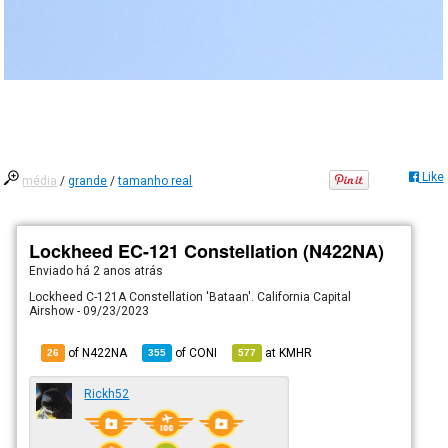
Like
média
/
grande
/
tamanho real
Lockheed EC-121 Constellation (N422NA)
Enviado há
2 anos atrás
Lockheed C-121A Constellation 'Bataan'. California Capital
Airshow - 09/23/2023
of N422NA
of
CONI
at
KMHR
26
355
577
Rickh52