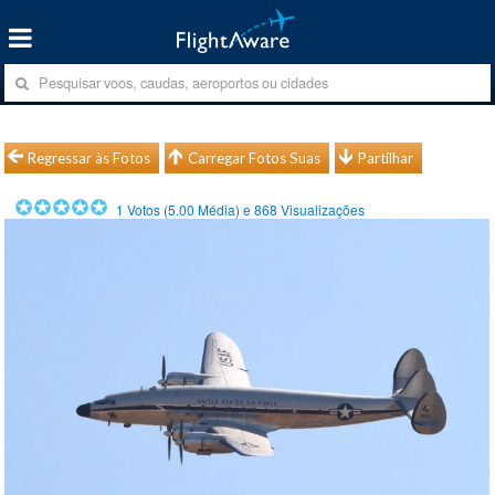
Regressar às Fotos
Carregar Fotos Suas
Partilhar
1
Votos (
5.00
Média) e
868
Visualizações