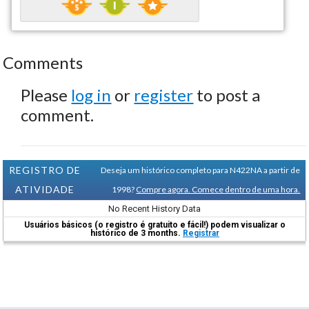
Comments
Please
log in
or
register
to post a
comment.
REGISTRO DE
Deseja um histórico completo para N422NA a partir de
ATIVIDADE
1998?
Compre agora. Comece dentro de uma hora.
No Recent History Data
Usuários básicos (o registro é gratuito e fácil!) podem visualizar o
histórico de 3 months.
Registrar