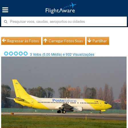
Regressar às Fotos
Carregar Fotos Suas
Partilhar
3
Votos (
5.00
Média) e
932
Visualizações