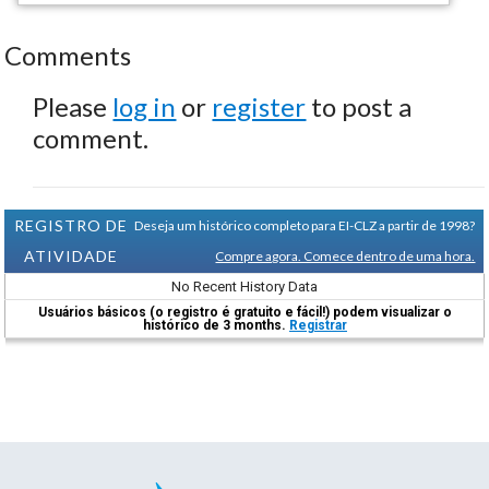
Comments
Please
log in
or
register
to post a
comment.
REGISTRO DE
Deseja um histórico completo para EI-CLZ a partir de 1998?
ATIVIDADE
Compre agora. Comece dentro de uma hora.
No Recent History Data
Usuários básicos (o registro é gratuito e fácil!) podem visualizar o
histórico de 3 months.
Registrar