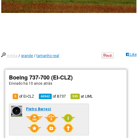
Like
média
/
grande
/
tamanho real
Boeing 737-700 (EI-CLZ)
Enviado há
10 anos atrás
of EI-CLZ
of
B737
at
LIML
5
46942
939
Pietro Barresi