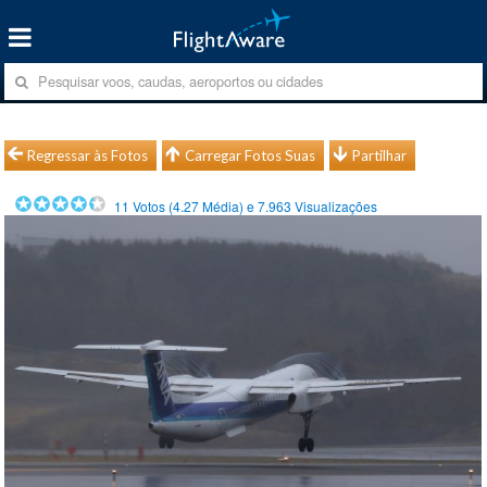
Regressar às Fotos
Carregar Fotos Suas
Partilhar
11
Votos (
4.27
Média) e
7.963
Visualizações