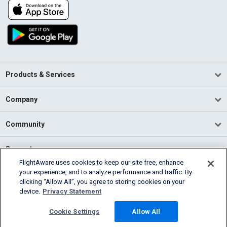
Products & Services
Company
Community
Support
FlightAware uses cookies to keep our site free, enhance
your experience, and to analyze performance and traffic. By
English (USA)
clicking “Allow All”, you agree to storing cookies on your
2026 FlightAware
device.
Privacy Statement
Terms of Use
Privacy
Cookie Settings
Cookie Settings
Allow All