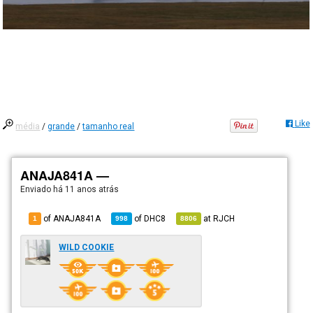
Like
média
/
grande
/
tamanho real
ANAJA841A —
Enviado há
11 anos atrás
of ANAJA841A
of
DHC8
at
RJCH
1
998
8806
WILD COOKIE