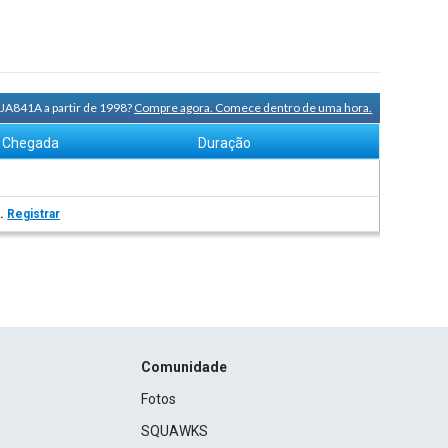
JA841A a partir de 1998?
Compre agora. Comece dentro de uma hora.
Chegada
Duração
s.
Registrar
Comunidade
Fotos
SQUAWKS