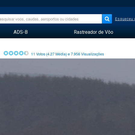
Esqueceu 
ADS-B
Rastreador de Vôo
11
Votos (
4.27
Média) e
7.956
Visualizações