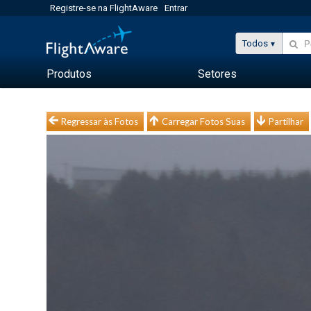
Registre-se na FlightAware
Entrar
Todos
Produtos
Setores
Regressar às Fotos
Carregar Fotos Suas
Partilhar