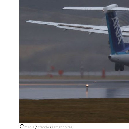
média
/
grande
/
tamanho real