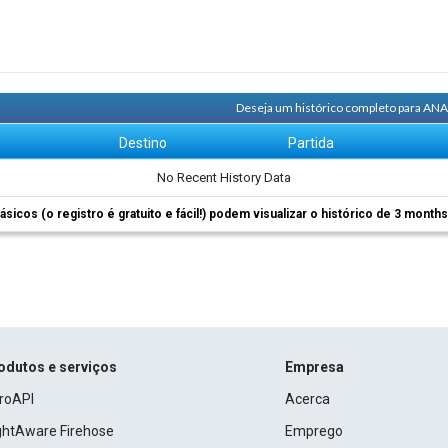
Deseja um histórico completo para ANA
m
Destino
Partida
No Recent History Data
ásicos (o registro é gratuito e fácil!) podem visualizar o histórico de 3 month
odutos e serviços
Empresa
roAPI
Acerca
ightAware Firehose
Emprego