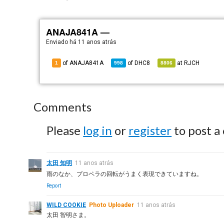
ANAJA841A —
Enviado há
11 anos atrás
of ANAJA841A
of
DHC8
at
RJCH
1
998
8806
Comments
Please
log in
or
register
to post a
太田 知明
11 anos atrás
雨のなか、プロペラの回転がうまく表現できていますね。
Report
WILD COOKIE
Photo Uploader
11 anos atrás
太田 智明さま。