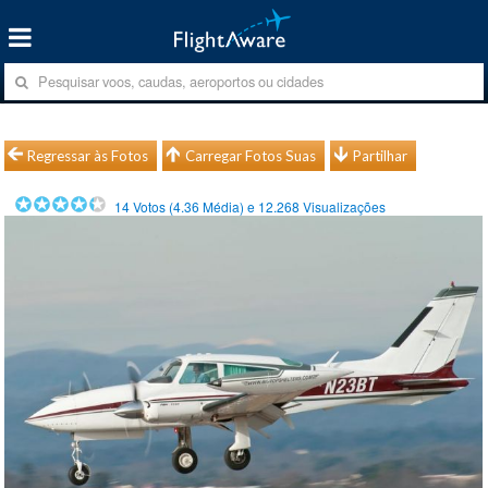
Regressar às Fotos
Carregar Fotos Suas
Partilhar
14
Votos (
4.36
Média) e
12.268
Visualizações