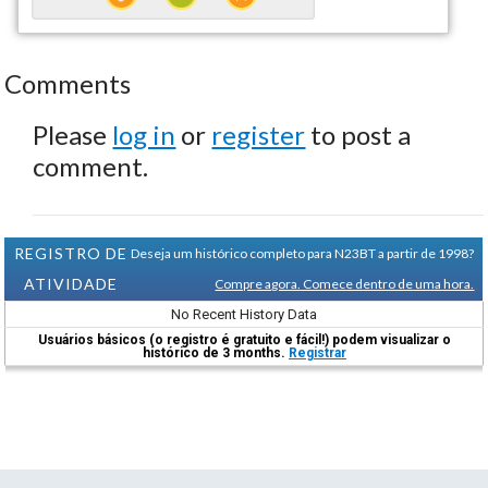
Comments
Please
log in
or
register
to post a
comment.
REGISTRO DE
Deseja um histórico completo para N23BT a partir de 1998?
ATIVIDADE
Compre agora. Comece dentro de uma hora.
No Recent History Data
Usuários básicos (o registro é gratuito e fácil!) podem visualizar o
histórico de 3 months.
Registrar