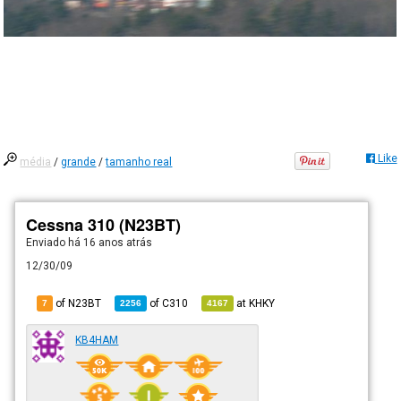
Like
média
/
grande
/
tamanho real
Cessna 310 (N23BT)
Enviado há
16 anos atrás
12/30/09
of N23BT
of
C310
at
KHKY
7
2256
4167
KB4HAM