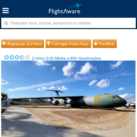
Regressar às Fotos
Carregar Fotos Suas
Partilhar
2
Votos (
3.50
Média) e
806
Visualizações