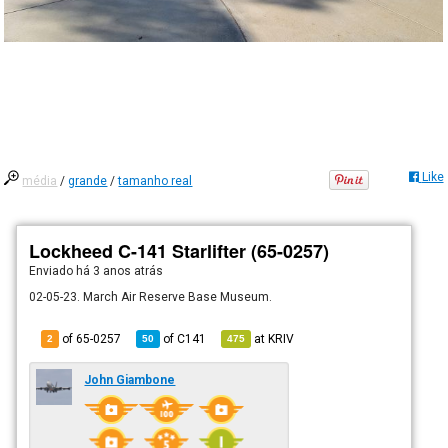
Like
média
/
grande
/
tamanho real
Lockheed C-141 Starlifter (65-0257)
Enviado há
3 anos atrás
02-05-23. March Air Reserve Base Museum.
of 65-0257
of
C141
at
KRIV
2
50
475
John Giambone