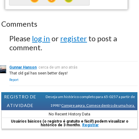
Comments
Please
log in
or
register
to post a
comment.
Gunnar Hanson
cerca de um ano atrás
That old gal has seen better days!
Report
REGISTRO DE
Deseja um histórico completo para 65-0257 a partir de
ATIVIDADE
1998?
Compre agora. Comece dentro de uma hora.
No Recent History Data
Usuários básicos (o registro é gratuito e fácil!) podem visualizar o
histórico de 3 months.
Registrar