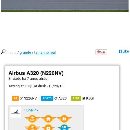
Like
média
/
grande
/
tamanho real
Airbus A320 (N226NV)
Enviado há
7 anos atrás
Taxiing at KJQF at dusk - 10/23/18
of N226NV
of
A320
at
KJQF
14
65675
1101
Hunalink