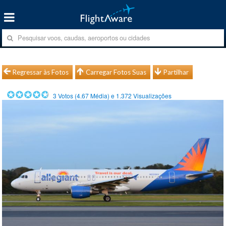
Regressar às Fotos
Carregar Fotos Suas
Partilhar
3
Votos (
4.67
Média) e
1.372
Visualizações