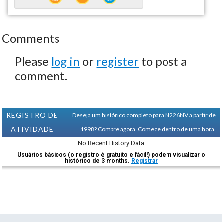
Comments
Please
log in
or
register
to post a
comment.
REGISTRO DE
Deseja um histórico completo para N226NV a partir de
ATIVIDADE
1998?
Compre agora. Comece dentro de uma hora.
No Recent History Data
Usuários básicos (o registro é gratuito e fácil!) podem visualizar o
histórico de 3 months.
Registrar