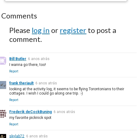
Comments
Please
log in
or
register
to post a
comment.
Bill Butler
6 anos atrás
I wanna go there, too!
Report
frank theriault
6 anos atrás
looking at the activity log, it seems to be flying Torontonians to their
cottages. I wish I could go along one trip. :-)
Report
Frederik deCockBuning
6 anos atrás
my favorite picknick spot
Report
skylab72
6 anos atrás