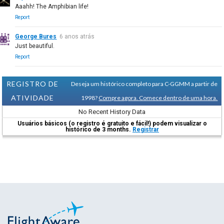
Aaahh! The Amphibian life!
Report
George Bures
6 anos atrás
Just beautiful.
Report
REGISTRO DE
Deseja um histórico completo para C-GGMM a partir de
ATIVIDADE
1998?
Compre agora. Comece dentro de uma hora.
No Recent History Data
Usuários básicos (o registro é gratuito e fácil!) podem visualizar o
histórico de 3 months.
Registrar