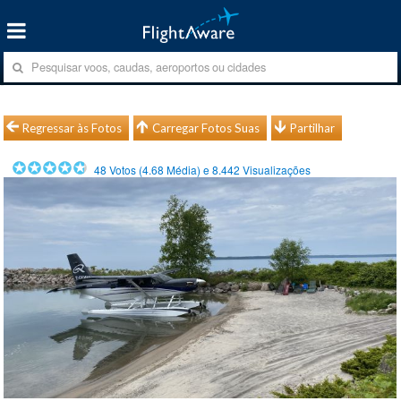
Regressar às Fotos
Carregar Fotos Suas
Partilhar
48
Votos (
4.68
Média) e
8.442
Visualizações