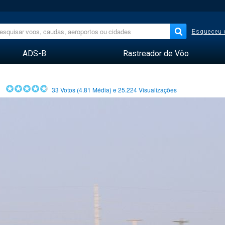
Esqueceu 
ADS-B
Rastreador de Vôo
33
Votos (
4.81
Média) e
25.224
Visualizações