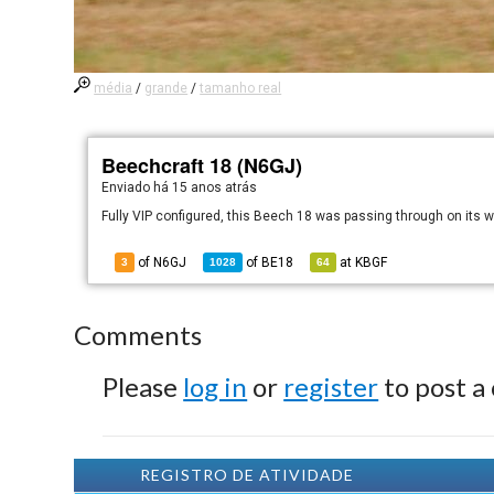
média
/
grande
/
tamanho real
Beechcraft 18 (N6GJ)
Enviado há
15 anos atrás
Fully VIP configured, this Beech 18 was passing through on its 
of N6GJ
of
BE18
at
KBGF
3
1028
64
Comments
Please
log in
or
register
to post a
REGISTRO DE ATIVIDADE