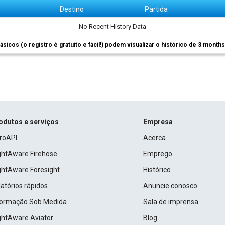
m
Destino
Partida
No Recent History Data
ásicos (o registro é gratuito e fácil!) podem visualizar o histórico de 3 month
odutos e serviços
Empresa
roAPI
Acerca
ightAware Firehose
Emprego
ightAware Foresight
Histórico
atórios rápidos
Anuncie conosco
formação Sob Medida
Sala de imprensa
ightAware Aviator
Blog