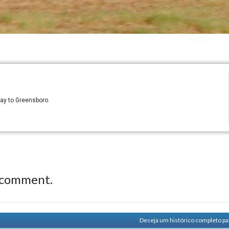
way to Greensboro.
 comment.
Deseja um histórico completo pa