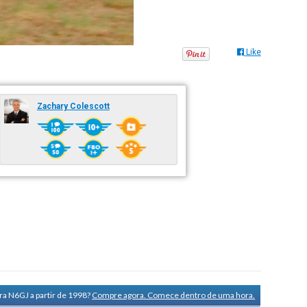
Like
Zachary Colescott
ra N6GJ a partir de 1998?
Compre agora. Comece dentro de uma hora.