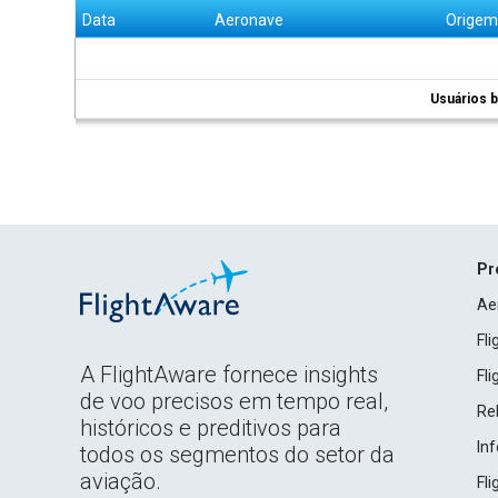
Data
Aeronave
Orige
Usuários b
Pr
Ae
Fl
A FlightAware fornece insights
Fl
de voo precisos em tempo real,
Rel
históricos e preditivos para
In
todos os segmentos do setor da
aviação.
Fl