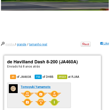
Like
média
/
grande
/
tamanho real
de Havilland Dash 8-200 (JA460A)
Enviado há
8 anos atrás
of JA460A
of
DH8B
at
RJAA
35
711
20113
Tomoyuki Yamamoto