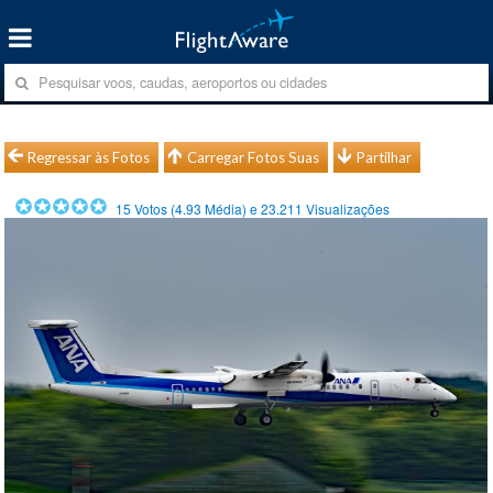
Regressar às Fotos
Carregar Fotos Suas
Partilhar
15
Votos (
4.93
Média) e
23.211
Visualizações