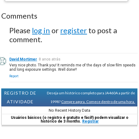
Comments
Please
log in
or
register
to post a
comment.
David Mortimer
8 anos atrás
Very nice photo. Thank you! It reminds me of the days of slow film speeds
and long exposure settings. Well done!!
Report
REGISTRO DE
Deseja um histórico completo para JA460A a partir de
ATIVIDADE
1998?
Compre agora. Comece dentro de uma hora.
No Recent History Data
Usuários básicos (o registro é gratuito e fácil!) podem visualizar o
histórico de 3 months.
Registrar