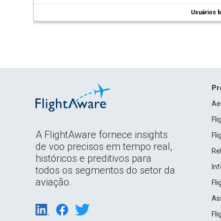
Usuários b
Pr
Ae
Fl
A FlightAware fornece insights
Fl
de voo precisos em tempo real,
Rel
históricos e preditivos para
In
todos os segmentos do setor da
aviação.
Fl
As
Fl