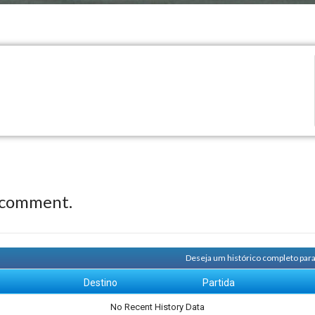
 comment.
Deseja um histórico completo par
m
Destino
Partida
No Recent History Data