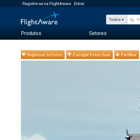
Registre-se na FlightAware
Entrar
Todos
Produtos
Setores
Regressar às Fotos
Carregar Fotos Suas
Partilhar