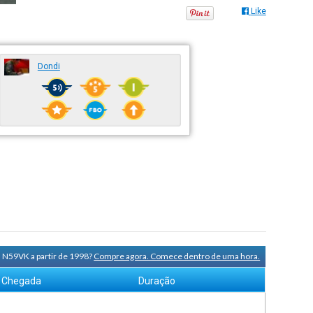
Like
Dondi
a N59VK a partir de 1998?
Compre agora. Comece dentro de uma hora.
Chegada
Duração