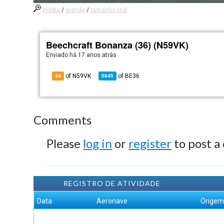
média
/
grande
/
tamanho real
Beechcraft Bonanza (36) (N59VK)
Enviado há
17 anos atrás
of N59VK
of
BE36
14
5645
Comments
Please
log in
or
register
to post a
REGISTRO DE ATIVIDADE
Data
Aeronave
Orige