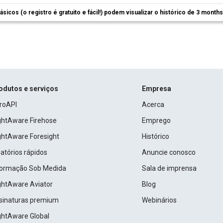
ásicos (o registro é gratuito e fácil!) podem visualizar o histórico de 3 month
odutos e serviços
Empresa
roAPI
Acerca
ightAware Firehose
Emprego
ightAware Foresight
Histórico
atórios rápidos
Anuncie conosco
formação Sob Medida
Sala de imprensa
ightAware Aviator
Blog
sinaturas premium
Webinários
ightAware Global