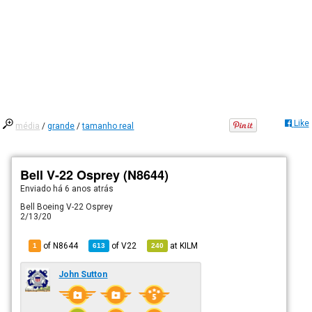
Like
média
/
grande
/
tamanho real
Bell V-22 Osprey (N8644)
Enviado há
6 anos atrás
Bell Boeing V-22 Osprey
2/13/20
of N8644
of
V22
at
KILM
1
613
240
John Sutton