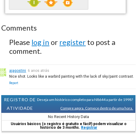
Comments
Please
log in
or
register
to post a
comment.
ajagostini
6 anos atrás
Nice shot. Looks like a warbird painting with the lack of sky/paint contrast.
Report
REGISTRO DE
Deseja um histórico completo para N8644 a partir de 1998?
ATIVIDADE
Compre agora. Comece dentro de uma hora.
No Recent History Data
Usuários básicos (o registro é gratuito e fácil!) podem visualizar o
histórico de 3 months.
Registrar