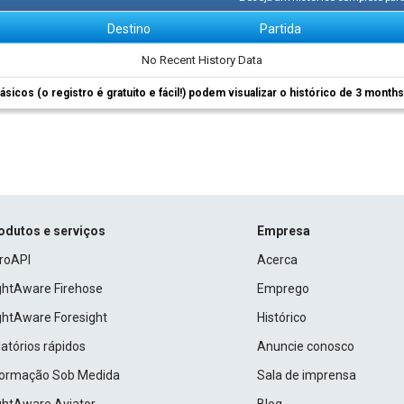
m
Destino
Partida
No Recent History Data
ásicos (o registro é gratuito e fácil!) podem visualizar o histórico de 3 month
odutos e serviços
Empresa
roAPI
Acerca
ightAware Firehose
Emprego
ightAware Foresight
Histórico
atórios rápidos
Anuncie conosco
formação Sob Medida
Sala de imprensa