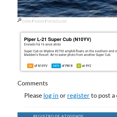
média
/
grande
/
tamanho real
Piper L-21 Super Cub (N10YV)
Enviado há
16 anos atrás
Super Cub on Wipline #2700 amphib floats on the southern end of 
Madden's Resort. Air to water photo from another Super Cub.
of N10YV
of
PA18
at
9Y2
16
1471
9
Comments
Please
log in
or
register
to post a
REGISTRO DE ATIVIDADE