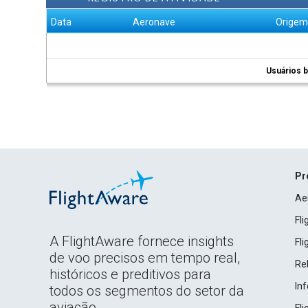
Data
Aeronave
Orige
Usuários b
Pr
Ae
Fl
A FlightAware fornece insights
Fl
de voo precisos em tempo real,
Rel
históricos e preditivos para
In
todos os segmentos do setor da
aviação.