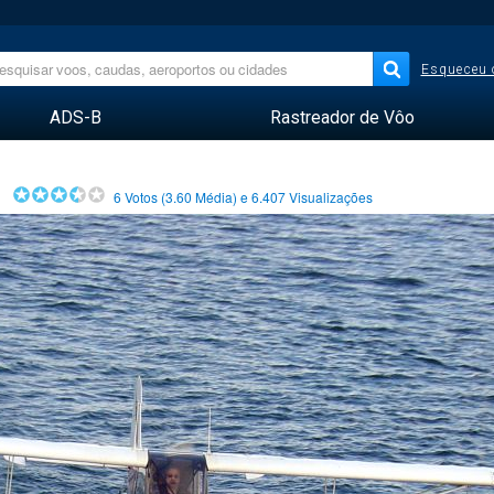
Esqueceu 
ADS-B
Rastreador de Vôo
6
Votos (
3.60
Média) e
6.407
Visualizações