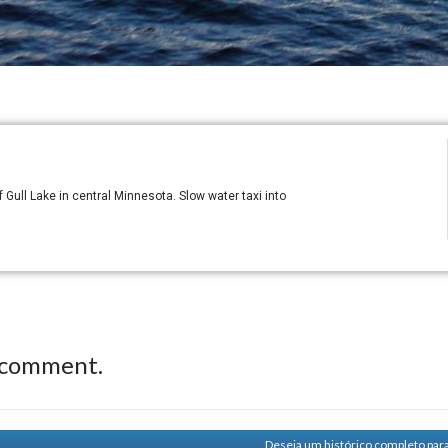
Gull Lake in central Minnesota. Slow water taxi into
 comment.
Deseja um histórico completo par