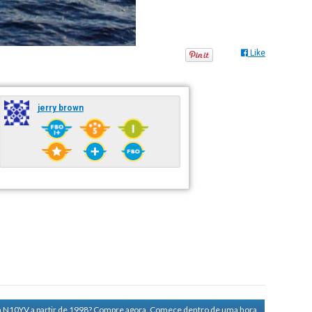
Like
jerry brown
a N10YV a partir de 1998?
Compre agora. Comece dentro de uma hora.