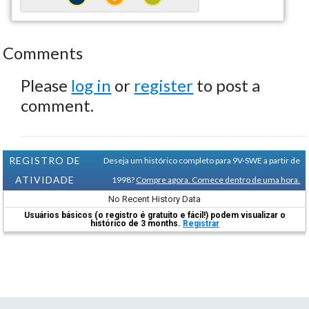
Comments
Please
log in
or
register
to post a
comment.
REGISTRO DE
Deseja um histórico completo para 9V-SWE a partir de
ATIVIDADE
1998?
Compre agora. Comece dentro de uma hora.
No Recent History Data
Usuários básicos (o registro é gratuito e fácil!) podem visualizar o
histórico de 3 months.
Registrar