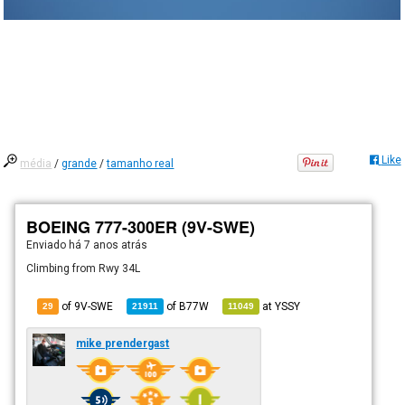
Like
média
/
grande
/
tamanho real
BOEING 777-300ER (9V-SWE)
Enviado há
7 anos atrás
Climbing from Rwy 34L
of 9V-SWE
of
B77W
at
YSSY
29
21911
11049
mike prendergast