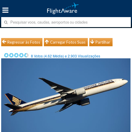
Regressar às Fotos
Carregar Fotos Suas
Partilhar
8
Votos (
4.62
Média) e
2.903
Visualizações